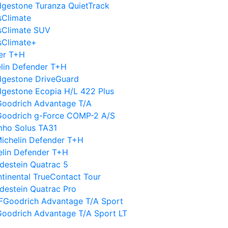
dgestone Turanza QuietTrack
sClimate
ssClimate SUV
sClimate+
der T+H
elin Defender T+H
dgestone DriveGuard
dgestone Ecopia H/L 422 Plus
Goodrich Advantage T/A
Goodrich g-Force COMP-2 A/S
mho Solus TA31
ichelin Defender T+H
elin Defender T+H
destein Quatrac 5
tinental TrueContact Tour
destein Quatrac Pro
FGoodrich Advantage T/A Sport
oodrich Advantage T/A Sport LT