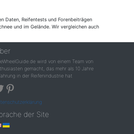
en Daten, Reifentests und Forenbeiträgen
Schnee und im Gelände. Wir vergleichen auch
ber
reWheelGuide.de wird von einem Team von
thusiasten gemacht, das mehr als 10 Jahre
fahrung in der Reifenindustrie hat
tenschutzerklärung
prache der Site