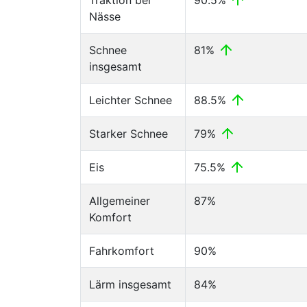
Traktion bei
90.5%
Nässe
Schnee
81%
insgesamt
Leichter Schnee
88.5%
Starker Schnee
79%
Eis
75.5%
Allgemeiner
87%
Komfort
Fahrkomfort
90%
Lärm insgesamt
84%