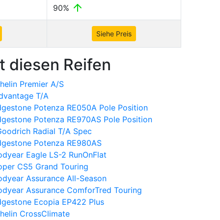
90%
Siehe Preis
t diesen Reifen
elin Premier A/S
dvantage T/A
dgestone Potenza RE050A Pole Position
dgestone Potenza RE970AS Pole Position
oodrich Radial T/A Spec
idgestone Potenza RE980AS
dyear Eagle LS-2 RunOnFlat
oper CS5 Grand Touring
dyear Assurance All-Season
odyear Assurance ComforTred Touring
dgestone Ecopia EP422 Plus
helin CrossClimate