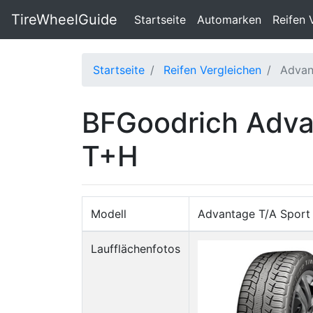
TireWheelGuide
(current)
Startseite
Automarken
Reifen 
Startseite
Reifen Vergleichen
Advan
BFGoodrich Advan
T+H
Modell
Advantage T/A Sport
Laufflächenfotos