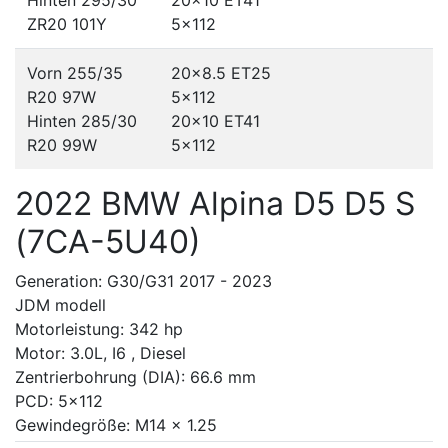
Hinten 295/30
20x10 ET41
ZR20 101Y
5x112
Vorn 255/35
20x8.5 ET25
R20 97W
5x112
Hinten 285/30
20x10 ET41
R20 99W
5x112
2022 BMW Alpina D5 D5 S
(7CA-5U40)
Generation: G30/G31 2017 - 2023
JDM modell
Motorleistung: 342 hp
Motor: 3.0L, I6 , Diesel
Zentrierbohrung (DIA): 66.6 mm
PCD: 5x112
Gewindegröße: M14 x 1.25