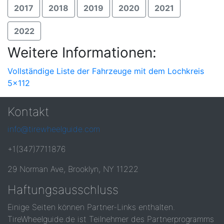
2017
2018
2019
2020
2021
2022
Weitere Informationen:
Vollständige Liste der Fahrzeuge mit dem Lochkreis
5x112
Kontakt
info@tirewheelguide.com
+1(347)7711876
29 Norman Ave, Brooklyn, NY 11222
Haftungsausschluss
Einige Seiten können Partner-Links enthalten.
TireWheelguide.de ist Teilnehmer des Partnerprogramms