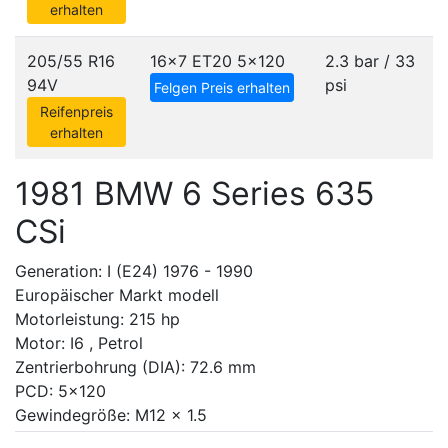
erhalten
205/55 R16
16x7 ET20
5x120
2.3 bar / 33
94V
psi
Felgen Preis erhalten
Reifenpreis
erhalten
1981 BMW 6 Series 635
CSi
Generation: I (E24) 1976 - 1990
Europäischer Markt modell
Motorleistung: 215 hp
Motor: I6 , Petrol
Zentrierbohrung (DIA): 72.6 mm
PCD: 5x120
Gewindegröße: M12 x 1.5