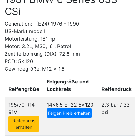
CSi
Generation: I (E24) 1976 - 1990
US-Markt modell
Motorleistung: 181 hp
Motor: 3.2L, M30, I6 , Petrol
Zentrierbohrung (DIA): 72.6 mm
PCD: 5x120
Gewindegröße: M12 x 1.5
Felgengröße und
Reifengröße
Lochkreis
Reifendruck
195/70 R14
14x6.5 ET22
5x120
2.3 bar / 33
91V
psi
Felgen Preis erhalten
Reifenpreis
erhalten