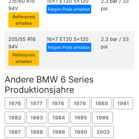
215/60 R15
15x7 ET20
5x120
2.3 bar / 33
94V
psi
Felgen Preis erhalten
Reifenpreis
erhalten
205/55 R16
16x7 ET20
5x120
2.3 bar / 33
94V
psi
Felgen Preis erhalten
Reifenpreis
erhalten
Andere BMW 6 Series
Produktionsjahre
1976
1977
1978
1979
1980
1981
1982
1983
1984
1985
1986
1987
1988
1989
1990
2003