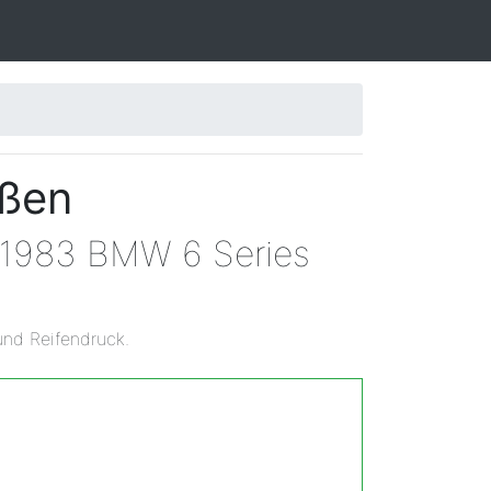
ößen
n 1983 BMW 6 Series
und Reifendruck.