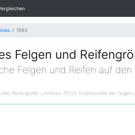
Vergleichen
eries
1983
s Felgen und Reifengr
lche Felgen und Reifen auf de
röße, Reifengröße, Lochkreis (PCD), Einpresstiefe der Felgen 