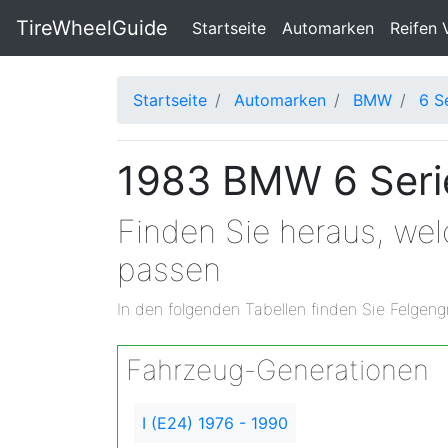
TireWheelGuide
(current)
Startseite
Automarken
Reifen 
Startseite
Automarken
BMW
6 S
1983 BMW 6 Serie
Finden Sie heraus, we
passen
In den folgenden Tabellen finden Sie Felgeng
Fahrzeug-Generationen
I (E24) 1976 - 1990