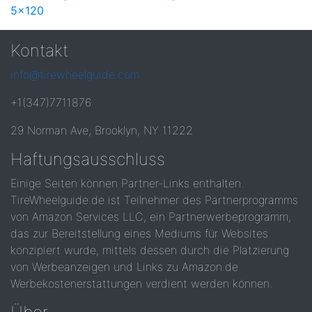
5x120
Kontakt
info@tirewheelguide.com
+1(347)7711876
29 Norman Ave, Brooklyn, NY 11222
Haftungsausschluss
Einige Seiten können Partner-Links enthalten.
TireWheelguide.de ist Teilnehmer des Partnerprogramms
von Amazon Services LLC, ein Partnerwerbeprogramm,
das zur Bereitstellung eines Mediums für Websites
konzipiert wurde, mittels dessen durch die Platzierung
von Werbeanzeigen und Links zu Amazon.de
Werbekostenerstattungen verdient werden können.