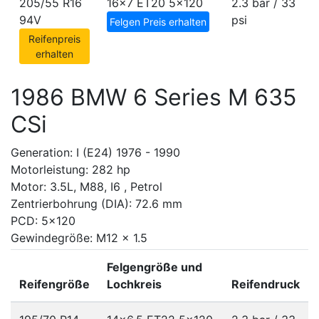
205/55 R16
16x7 ET20
5x120
2.3 bar / 33
94V
psi
Felgen Preis erhalten
Reifenpreis
erhalten
1986 BMW 6 Series M 635
CSi
Generation: I (E24) 1976 - 1990
Motorleistung: 282 hp
Motor: 3.5L, M88, I6 , Petrol
Zentrierbohrung (DIA): 72.6 mm
PCD: 5x120
Gewindegröße: M12 x 1.5
Felgengröße und
Reifengröße
Lochkreis
Reifendruck