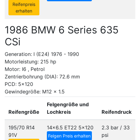
Reifenpreis
erhalten
1986 BMW 6 Series 635
CSi
Generation: I (E24) 1976 - 1990
Motorleistung: 215 hp
Motor: I6 , Petrol
Zentrierbohrung (DIA): 72.6 mm
PCD: 5x120
Gewindegröße: M12 x 1.5
Felgengröße und
Reifengröße
Lochkreis
Reifendruck
195/70 R14
14x6.5 ET22
5x120
2.3 bar / 33
91V
psi
Felgen Preis erhalten