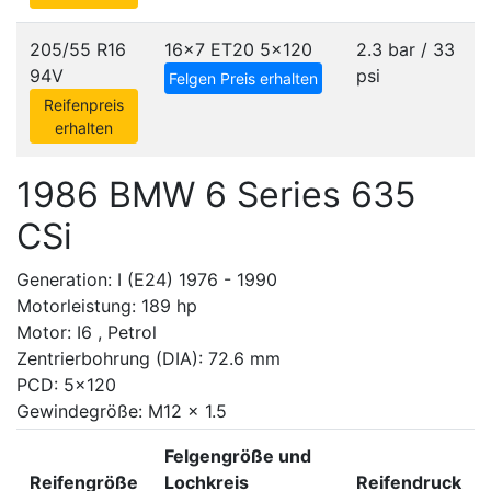
205/55 R16
16x7 ET20
5x120
2.3 bar / 33
94V
psi
Felgen Preis erhalten
Reifenpreis
erhalten
1986 BMW 6 Series 635
CSi
Generation: I (E24) 1976 - 1990
Motorleistung: 189 hp
Motor: I6 , Petrol
Zentrierbohrung (DIA): 72.6 mm
PCD: 5x120
Gewindegröße: M12 x 1.5
Felgengröße und
Reifengröße
Lochkreis
Reifendruck