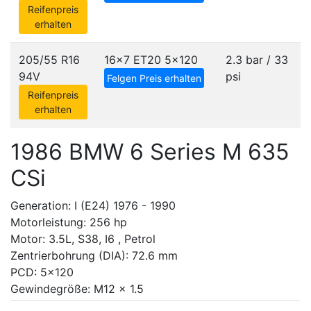
Reifenpreis
erhalten
205/55 R16
16x7 ET20
5x120
2.3 bar / 33
94V
psi
Felgen Preis erhalten
Reifenpreis
erhalten
1986 BMW 6 Series M 635
CSi
Generation: I (E24) 1976 - 1990
Motorleistung: 256 hp
Motor: 3.5L, S38, I6 , Petrol
Zentrierbohrung (DIA): 72.6 mm
PCD: 5x120
Gewindegröße: M12 x 1.5