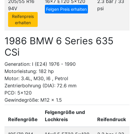
205/55 R16
16x7 ET20
5x120
2.3 bar / 33
94V
psi
Felgen Preis erhalten
Reifenpreis
erhalten
1986 BMW 6 Series 635
CSi
Generation: I (E24) 1976 - 1990
Motorleistung: 182 hp
Motor: 3.4L, M30, I6 , Petrol
Zentrierbohrung (DIA): 72.6 mm
PCD: 5x120
Gewindegröße: M12 x 1.5
Felgengröße und
Reifengröße
Lochkreis
Reifendruck