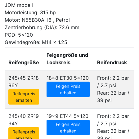
JDM modell
Motorleistung: 315 hp
Motor: N55B30A, I6 , Petrol
Zentrierbohrung (DIA): 72.6 mm
PCD: 5x120
Gewindegröße: M14 x 1.25
Felgengröße und
Reifengröße
Lochkreis
Reifendruck
245/45 ZR18
18x8 ET30
5x120
Front: 2.2 bar
96Y
/ 2.7 psi
Felgen Preis
Rear: 32 bar /
erhalten
Reifenpreis
39 psi
erhalten
245/40 ZR19
19x9 ET44
5x120
Front: 2.2 bar
94Y
/ 2.7 psi
Felgen Preis
Rear: 32 bar /
erhalten
Reifenpreis
39 psi
erhalten