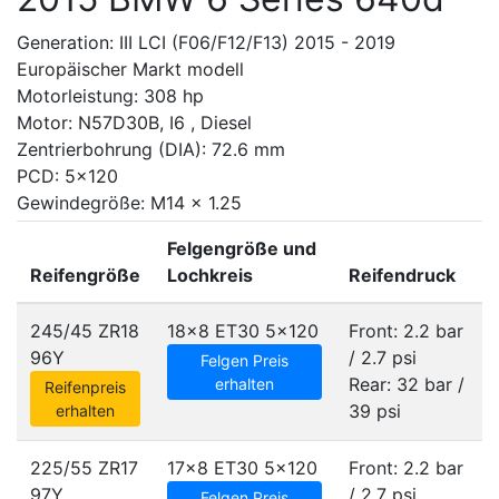
Generation: III LCI (F06/F12/F13) 2015 - 2019
Europäischer Markt modell
Motorleistung: 308 hp
Motor: N57D30B, I6 , Diesel
Zentrierbohrung (DIA): 72.6 mm
PCD: 5x120
Gewindegröße: M14 x 1.25
Felgengröße und
Reifengröße
Lochkreis
Reifendruck
245/45 ZR18
18x8 ET30
5x120
Front: 2.2 bar
96Y
/ 2.7 psi
Felgen Preis
Rear: 32 bar /
erhalten
Reifenpreis
39 psi
erhalten
225/55 ZR17
17x8 ET30
5x120
Front: 2.2 bar
97Y
/ 2.7 psi
Felgen Preis