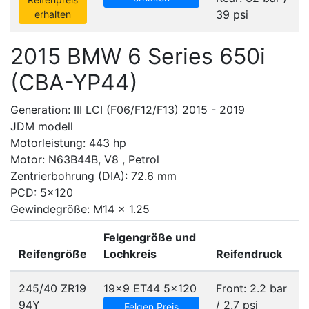
39 psi
erhalten
2015 BMW 6 Series 650i
(CBA-YP44)
Generation: III LCI (F06/F12/F13) 2015 - 2019
JDM modell
Motorleistung: 443 hp
Motor: N63B44B, V8 , Petrol
Zentrierbohrung (DIA): 72.6 mm
PCD: 5x120
Gewindegröße: M14 x 1.25
Felgengröße und
Reifengröße
Lochkreis
Reifendruck
245/40 ZR19
19x9 ET44
5x120
Front: 2.2 bar
94Y
/ 2.7 psi
Felgen Preis