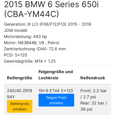
2015 BMW 6 Series 650i
(CBA-YM44C)
Generation: III LCI (F06/F12/F13) 2015 - 2019
JDM modell
Motorleistung: 443 hp
Motor: N63B44B, V8 , Petrol
Zentrierbohrung (DIA): 72.6 mm
PCD: 5x120
Gewindegröße: M14 x 1.25
Felgengröße und
Reifengröße
Lochkreis
Reifendruck
245/40 ZR19
19x9 ET44
5x120
Front: 2.2 bar
94Y
/ 2.7 psi
Felgen Preis
Rear: 32 bar /
erhalten
Reifenpreis
39 psi
erhalten