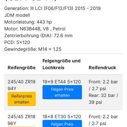
Generation: III LCI (F06/F12/F13) 2015 - 2019
JDM modell
Motorleistung: 443 hp
Motor: N63B44B, V8 , Petrol
Zentrierbohrung (DIA): 72.6 mm
PCD: 5x120
Gewindegröße: M14 x 1.25
Felgengröße und
Reifengröße
Lochkreis
Reifendruck
245/40 ZR19
19x9 ET44
5x120
Front: 2.2 bar
94Y
/ 2.7 psi
Felgen Preis
Rear: 32 bar /
erhalten
Reifenpreis
39 psi
erhalten
245/45 ZR18
18x8 ET30
5x120
Front: 2.2 bar
96Y
/ 2.7 psi
Felgen Preis