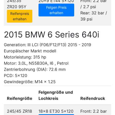
245/35
20x9 ET44
5x120
Front: 2.2 bar
ZR20 95Y
/ 2.7 psi
Felgen Preis
Rear: 32 bar /
erhalten
Reifenpreis
39 psi
erhalten
2015 BMW 6 Series 640i
Generation: III LCI (F06/F12/F13) 2015 - 2019
Europäischer Markt modell
Motorleistung: 315 hp
Motor: 3.0L, N55B30A, I6 , Petrol
Zentrierbohrung (DIA): 72.6 mm
PCD: 5x120
Gewindegröße: M14 x 1.25
Felgengröße und
Reifengröße
Lochkreis
Reifendruck
245/45 ZR18
18x8 ET30
5x120
Front: 2.2 bar