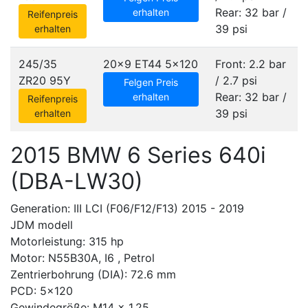
Rear: 32 bar /
erhalten
Reifenpreis
39 psi
erhalten
245/35
20x9 ET44
5x120
Front: 2.2 bar
ZR20 95Y
/ 2.7 psi
Felgen Preis
Rear: 32 bar /
erhalten
Reifenpreis
39 psi
erhalten
2015 BMW 6 Series 640i
(DBA-LW30)
Generation: III LCI (F06/F12/F13) 2015 - 2019
JDM modell
Motorleistung: 315 hp
Motor: N55B30A, I6 , Petrol
Zentrierbohrung (DIA): 72.6 mm
PCD: 5x120
Gewindegröße: M14 x 1.25