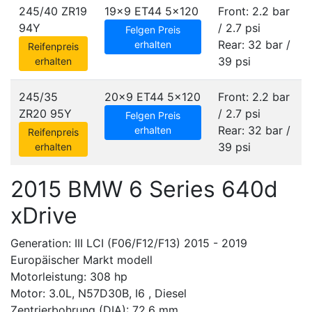
245/40 ZR19
19x9 ET44
5x120
Front: 2.2 bar
94Y
/ 2.7 psi
Felgen Preis
Rear: 32 bar /
erhalten
Reifenpreis
39 psi
erhalten
245/35
20x9 ET44
5x120
Front: 2.2 bar
ZR20 95Y
/ 2.7 psi
Felgen Preis
Rear: 32 bar /
erhalten
Reifenpreis
39 psi
erhalten
2015 BMW 6 Series 640d
xDrive
Generation: III LCI (F06/F12/F13) 2015 - 2019
Europäischer Markt modell
Motorleistung: 308 hp
Motor: 3.0L, N57D30B, I6 , Diesel
Zentrierbohrung (DIA): 72.6 mm