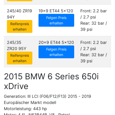
245/40 ZR19
19x9 ET44
5x120
Front: 2.2 bar
94Y
/ 2.7 psi
Felgen Preis
Rear: 32 bar /
erhalten
Reifenpreis
39 psi
erhalten
245/35
20x9 ET44
5x120
Front: 2.2 bar
ZR20 95Y
/ 2.7 psi
Felgen Preis
Rear: 32 bar /
erhalten
Reifenpreis
39 psi
erhalten
2015 BMW 6 Series 650i
xDrive
Generation: III LCI (F06/F12/F13) 2015 - 2019
Europäischer Markt modell
Motorleistung: 443 hp
Motor: 4.4L, N63B44B, V8 , Petrol