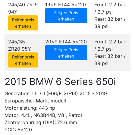
245/40 ZR19
19x9 ET44
5x120
Front: 2.2 bar
94Y
/ 2.7 psi
Felgen Preis
Rear: 32 bar /
erhalten
Reifenpreis
39 psi
erhalten
245/35
20x9 ET44
5x120
Front: 2.2 bar
ZR20 95Y
/ 2.7 psi
Felgen Preis
Rear: 32 bar /
erhalten
Reifenpreis
39 psi
erhalten
2015 BMW 6 Series 650i
Generation: III LCI (F06/F12/F13) 2015 - 2019
Europäischer Markt modell
Motorleistung: 443 hp
Motor: 4.4L, N63B44B, V8 , Petrol
Zentrierbohrung (DIA): 72.6 mm
PCD: 5x120