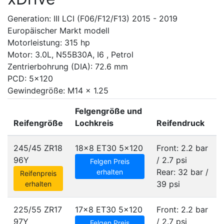
Generation: III LCI (F06/F12/F13) 2015 - 2019
Europäischer Markt modell
Motorleistung: 315 hp
Motor: 3.0L, N55B30A, I6 , Petrol
Zentrierbohrung (DIA): 72.6 mm
PCD: 5x120
Gewindegröße: M14 x 1.25
Felgengröße und
Reifengröße
Lochkreis
Reifendruck
245/45 ZR18
18x8 ET30
5x120
Front: 2.2 bar
96Y
/ 2.7 psi
Felgen Preis
Rear: 32 bar /
erhalten
Reifenpreis
39 psi
erhalten
225/55 ZR17
17x8 ET30
5x120
Front: 2.2 bar
97Y
/ 2.7 psi
Felgen Preis