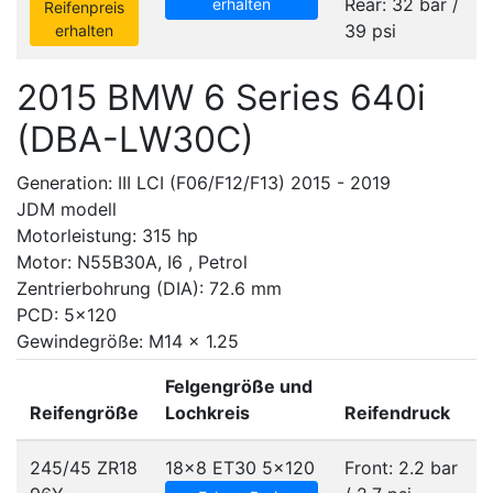
Rear: 32 bar /
erhalten
Reifenpreis
39 psi
erhalten
2015 BMW 6 Series 640i
(DBA-LW30C)
Generation: III LCI (F06/F12/F13) 2015 - 2019
JDM modell
Motorleistung: 315 hp
Motor: N55B30A, I6 , Petrol
Zentrierbohrung (DIA): 72.6 mm
PCD: 5x120
Gewindegröße: M14 x 1.25
Felgengröße und
Reifengröße
Lochkreis
Reifendruck
245/45 ZR18
18x8 ET30
5x120
Front: 2.2 bar