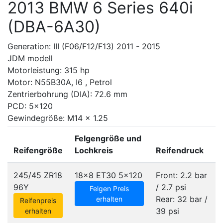
2013 BMW 6 Series 640i
(DBA-6A30)
Generation: III (F06/F12/F13) 2011 - 2015
JDM modell
Motorleistung: 315 hp
Motor: N55B30A, I6 , Petrol
Zentrierbohrung (DIA): 72.6 mm
PCD: 5x120
Gewindegröße: M14 x 1.25
Felgengröße und
Reifengröße
Lochkreis
Reifendruck
245/45 ZR18
18x8 ET30
5x120
Front: 2.2 bar
96Y
/ 2.7 psi
Felgen Preis
Rear: 32 bar /
erhalten
Reifenpreis
39 psi
erhalten