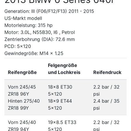
Generation: III (F06/F12/F13) 2011 - 2015
US-Markt modell
Motorleistung: 315 hp
Motor: 3.0L, N55B30, I6 , Petrol
Zentrierbohrung (DIA): 72.6 mm
PCD: 5x120
Gewindegröße: M14 x 1.25
Felgengröße
Reifengröße
und Lochkreis
Reifendruck
Vorn 245/45
18x8 ET30
2.2 bar / 32
ZR18 96Y
5x120
psi
Hinten 275/40
18x9 ET44
2.4 bar / 35
ZR18 99Y
5x120
psi
Vorn 245/40
19x8.5 ET33
2.2 bar / 32
ZR19 94Y
5x120
psi