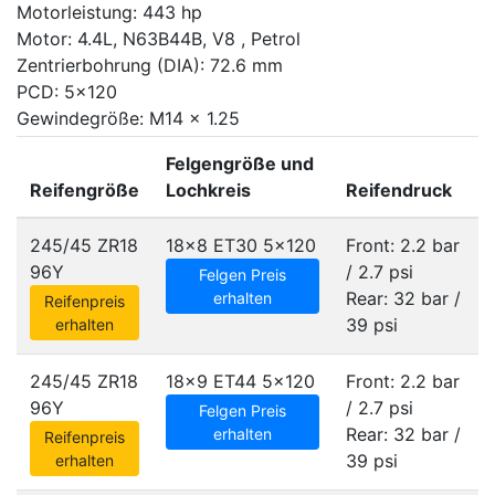
Motorleistung: 443 hp
Motor: 4.4L, N63B44B, V8 , Petrol
Zentrierbohrung (DIA): 72.6 mm
PCD: 5x120
Gewindegröße: M14 x 1.25
Felgengröße und
Reifengröße
Lochkreis
Reifendruck
245/45 ZR18
18x8 ET30
5x120
Front: 2.2 bar
96Y
/ 2.7 psi
Felgen Preis
Rear: 32 bar /
erhalten
Reifenpreis
39 psi
erhalten
245/45 ZR18
18x9 ET44
5x120
Front: 2.2 bar
96Y
/ 2.7 psi
Felgen Preis
Rear: 32 bar /
erhalten
Reifenpreis
39 psi
erhalten