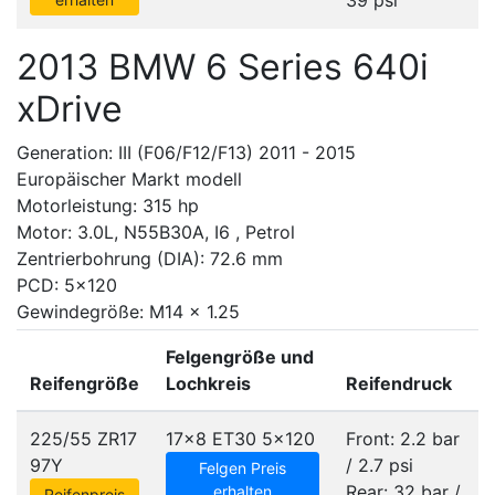
39 psi
2013 BMW 6 Series 640i
xDrive
Generation: III (F06/F12/F13) 2011 - 2015
Europäischer Markt modell
Motorleistung: 315 hp
Motor: 3.0L, N55B30A, I6 , Petrol
Zentrierbohrung (DIA): 72.6 mm
PCD: 5x120
Gewindegröße: M14 x 1.25
Felgengröße und
Reifengröße
Lochkreis
Reifendruck
225/55 ZR17
17x8 ET30
5x120
Front: 2.2 bar
97Y
/ 2.7 psi
Felgen Preis
Rear: 32 bar /
erhalten
Reifenpreis