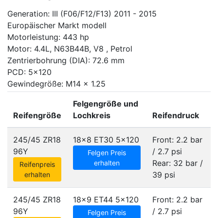
Generation: III (F06/F12/F13) 2011 - 2015
Europäischer Markt modell
Motorleistung: 443 hp
Motor: 4.4L, N63B44B, V8 , Petrol
Zentrierbohrung (DIA): 72.6 mm
PCD: 5x120
Gewindegröße: M14 x 1.25
Felgengröße und
Reifengröße
Lochkreis
Reifendruck
245/45 ZR18
18x8 ET30
5x120
Front: 2.2 bar
96Y
/ 2.7 psi
Felgen Preis
Rear: 32 bar /
erhalten
Reifenpreis
39 psi
erhalten
245/45 ZR18
18x9 ET44
5x120
Front: 2.2 bar
96Y
/ 2.7 psi
Felgen Preis