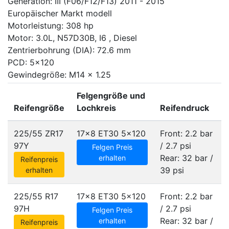
Generation: III (F06/F12/F13) 2011 - 2015
Europäischer Markt modell
Motorleistung: 308 hp
Motor: 3.0L, N57D30B, I6 , Diesel
Zentrierbohrung (DIA): 72.6 mm
PCD: 5x120
Gewindegröße: M14 x 1.25
Felgengröße und
Reifengröße
Lochkreis
Reifendruck
225/55 ZR17
17x8 ET30
5x120
Front: 2.2 bar
97Y
/ 2.7 psi
Felgen Preis
Rear: 32 bar /
erhalten
Reifenpreis
39 psi
erhalten
225/55 R17
17x8 ET30
5x120
Front: 2.2 bar
97H
/ 2.7 psi
Felgen Preis
Rear: 32 bar /
erhalten
Reifenpreis