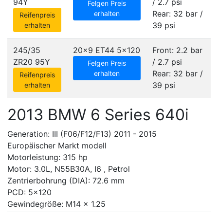
94Y
/ 2.7 psi
Felgen Preis
Rear: 32 bar /
erhalten
Reifenpreis
39 psi
erhalten
245/35
20x9 ET44
5x120
Front: 2.2 bar
ZR20 95Y
/ 2.7 psi
Felgen Preis
Rear: 32 bar /
erhalten
Reifenpreis
39 psi
erhalten
2013 BMW 6 Series 640i
Generation: III (F06/F12/F13) 2011 - 2015
Europäischer Markt modell
Motorleistung: 315 hp
Motor: 3.0L, N55B30A, I6 , Petrol
Zentrierbohrung (DIA): 72.6 mm
PCD: 5x120
Gewindegröße: M14 x 1.25