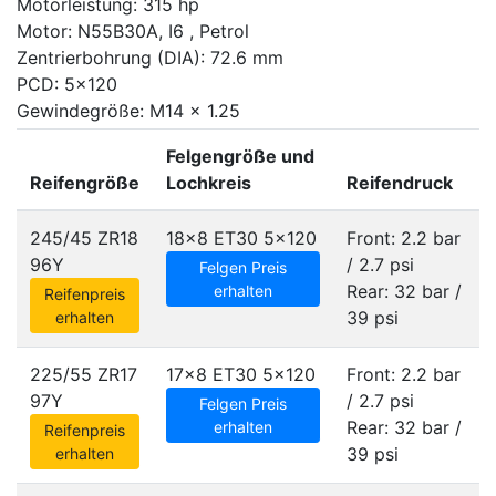
Motorleistung: 315 hp
Motor: N55B30A, I6 , Petrol
Zentrierbohrung (DIA): 72.6 mm
PCD: 5x120
Gewindegröße: M14 x 1.25
Felgengröße und
Reifengröße
Lochkreis
Reifendruck
245/45 ZR18
18x8 ET30
5x120
Front: 2.2 bar
96Y
/ 2.7 psi
Felgen Preis
Rear: 32 bar /
erhalten
Reifenpreis
39 psi
erhalten
225/55 ZR17
17x8 ET30
5x120
Front: 2.2 bar
97Y
/ 2.7 psi
Felgen Preis
Rear: 32 bar /
erhalten
Reifenpreis
39 psi
erhalten