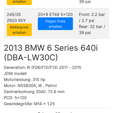
39 psi
erhalten
245/35
20x9 ET44
5x120
Front: 2.2 bar
ZR20 95Y
/ 2.7 psi
Felgen Preis
Rear: 32 bar /
erhalten
Reifenpreis
39 psi
erhalten
2013 BMW 6 Series 640i
(DBA-LW30C)
Generation: III (F06/F12/F13) 2011 - 2015
JDM modell
Motorleistung: 315 hp
Motor: N55B30A, I6 , Petrol
Zentrierbohrung (DIA): 72.6 mm
PCD: 5x120
Gewindegröße: M14 x 1.25