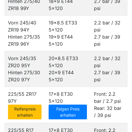
Hinten 275/40
18x9 ET44
2.7 bar / 39
ZR18 99Y
5x120
psi
Vorn 245/40
19x8.5 ET33
2.2 bar / 32
ZR19 94Y
5x120
psi
Hinten 275/35
19x9 ET44
2.7 bar / 39
ZR19 96Y
5x120
psi
Vorn 245/35
20x8.5 ET33
2.2 bar / 32
ZR20 95Y
5x120
psi
Hinten 275/30
20x9 ET44
2.7 bar / 39
ZR20 97Y
5x120
psi
225/55 ZR17
17x8 ET30
Front: 2.2
97Y
5x120
bar / 2.7 psi
Rear: 32 bar
Reifenpreis
Felgen Preis
/ 39 psi
erhalten
erhalten
225/55 R17
17x8 ET30
Front: 2.2