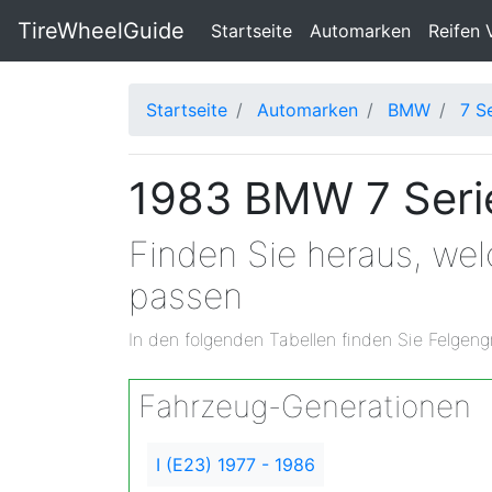
TireWheelGuide
(current)
Startseite
Automarken
Reifen 
Startseite
Automarken
BMW
7 S
1983 BMW 7 Serie
Finden Sie heraus, we
passen
In den folgenden Tabellen finden Sie Felgeng
Fahrzeug-Generationen
I (E23) 1977 - 1986