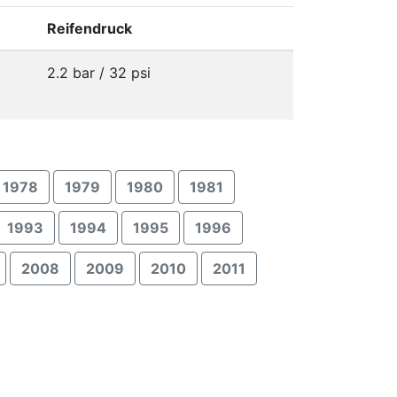
Reifendruck
2.2 bar / 32 psi
1978
1979
1980
1981
1993
1994
1995
1996
2008
2009
2010
2011