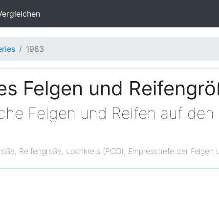
Vergleichen
eries
1983
s Felgen und Reifengr
lche Felgen und Reifen auf de
röße, Reifengröße, Lochkreis (PCD), Einpresstiefe der Felgen 