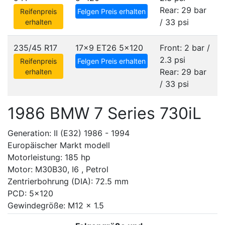
Rear: 29 bar
Reifenpreis
Felgen Preis erhalten
/ 33 psi
erhalten
235/45 R17
17x9 ET26
5x120
Front: 2 bar /
2.3 psi
Reifenpreis
Felgen Preis erhalten
Rear: 29 bar
erhalten
/ 33 psi
1986 BMW 7 Series 730iL
Generation: II (E32) 1986 - 1994
Europäischer Markt modell
Motorleistung: 185 hp
Motor: M30B30, I6 , Petrol
Zentrierbohrung (DIA): 72.5 mm
PCD: 5x120
Gewindegröße: M12 x 1.5