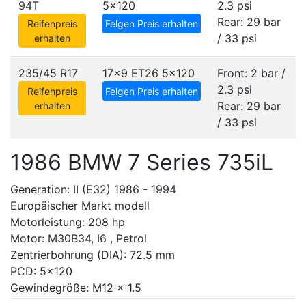
94T
5x120
2.3 psi
Rear: 29 bar
Reifenpreis
Felgen Preis erhalten
/ 33 psi
erhalten
235/45 R17
17x9 ET26
5x120
Front: 2 bar /
2.3 psi
Reifenpreis
Felgen Preis erhalten
Rear: 29 bar
erhalten
/ 33 psi
1986 BMW 7 Series 735iL
Generation: II (E32) 1986 - 1994
Europäischer Markt modell
Motorleistung: 208 hp
Motor: M30B34, I6 , Petrol
Zentrierbohrung (DIA): 72.5 mm
PCD: 5x120
Gewindegröße: M12 x 1.5