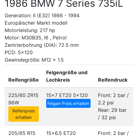
1986 BMW 7 Series 735iL
Generation: II (E32) 1986 - 1994
Europäischer Markt modell
Motorleistung: 217 hp
Motor: M30B35, I6 , Petrol
Zentrierbohrung (DIA): 72.5 mm
PCD: 5x120
Gewindegröße: M12 x 1.5
Felgengröße und
Reifengröße
Lochkreis
Reifendruck
225/60 ZR15
15x7 ET20
5x120
Front: 2 bar /
96W
2.2 psi
Felgen Preis erhalten
Rear: 29 bar
Reifenpreis
/ 32 psi
erhalten
205/65 R15
15x6.5 ET20
Front: 2 bar /