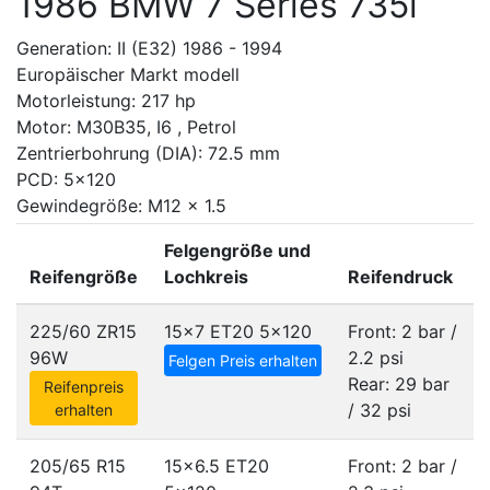
1986 BMW 7 Series 735i
Generation: II (E32) 1986 - 1994
Europäischer Markt modell
Motorleistung: 217 hp
Motor: M30B35, I6 , Petrol
Zentrierbohrung (DIA): 72.5 mm
PCD: 5x120
Gewindegröße: M12 x 1.5
Felgengröße und
Reifengröße
Lochkreis
Reifendruck
225/60 ZR15
15x7 ET20
5x120
Front: 2 bar /
96W
2.2 psi
Felgen Preis erhalten
Rear: 29 bar
Reifenpreis
/ 32 psi
erhalten
205/65 R15
15x6.5 ET20
Front: 2 bar /