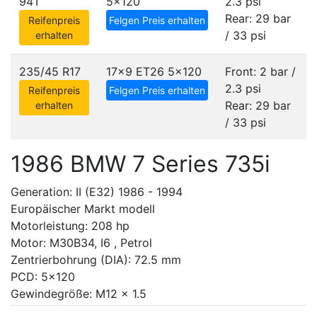
94T
5x120
2.3 psi
Rear: 29 bar
Reifenpreis
Felgen Preis erhalten
/ 33 psi
erhalten
235/45 R17
17x9 ET26
5x120
Front: 2 bar /
2.3 psi
Reifenpreis
Felgen Preis erhalten
Rear: 29 bar
erhalten
/ 33 psi
1986 BMW 7 Series 735i
Generation: II (E32) 1986 - 1994
Europäischer Markt modell
Motorleistung: 208 hp
Motor: M30B34, I6 , Petrol
Zentrierbohrung (DIA): 72.5 mm
PCD: 5x120
Gewindegröße: M12 x 1.5