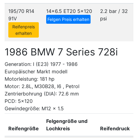
195/70 R14
14x6.5 ET20
5x120
2.2 bar / 32
91V
psi
Felgen Preis erhalten
Reifenpreis
erhalten
1986 BMW 7 Series 728i
Generation: I (E23) 1977 - 1986
Europäischer Markt modell
Motorleistung: 181 hp
Motor: 2.8L, M30B28, I6 , Petrol
Zentrierbohrung (DIA): 72.6 mm
PCD: 5x120
Gewindegröße: M12 x 1.5
Felgengröße und
Reifengröße
Lochkreis
Reifendruck