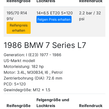
Reifengröße
Lochkreis
Reifendruck
195/70 R14
14x6.5 ET20
5x120
2.2 bar / 32
91V
psi
Felgen Preis erhalten
Reifenpreis
erhalten
1986 BMW 7 Series L7
Generation: I (E23) 1977 - 1986
US-Markt modell
Motorleistung: 182 hp
Motor: 3.4L, M30B34, I6 , Petrol
Zentrierbohrung (DIA): 72.6 mm
PCD: 5x120
Gewindegröße: M12 x 1.5
Felgengröße und
Reifengröße
Lochkreis
Reifendruck