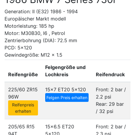
Generation: II (E32) 1986 - 1994
Europäischer Markt modell
Motorleistung: 185 hp
Motor: M30B30, I6 , Petrol
Zentrierbohrung (DIA): 72.5 mm
PCD: 5x120
Gewindegröße: M12 x 1.5
Felgengröße und
Reifengröße
Lochkreis
Reifendruck
225/60 ZR15
15x7 ET20
5x120
Front: 2 bar /
96W
2.2 psi
Felgen Preis erhalten
Rear: 29 bar
Reifenpreis
/ 32 psi
erhalten
205/65 R15
15x6.5 ET20
Front: 2 bar /
94T
5x120
2.3 psi