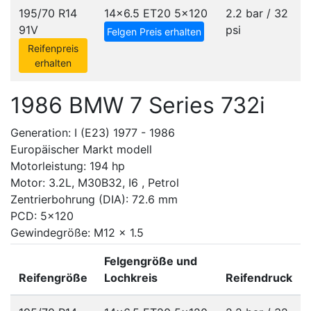
195/70 R14
14x6.5 ET20
5x120
2.2 bar / 32
91V
psi
Felgen Preis erhalten
Reifenpreis
erhalten
1986 BMW 7 Series 732i
Generation: I (E23) 1977 - 1986
Europäischer Markt modell
Motorleistung: 194 hp
Motor: 3.2L, M30B32, I6 , Petrol
Zentrierbohrung (DIA): 72.6 mm
PCD: 5x120
Gewindegröße: M12 x 1.5
Felgengröße und
Reifengröße
Lochkreis
Reifendruck