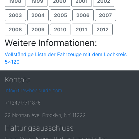
1998
1999
2000
2001
2002
2003
2004
2005
2006
2007
2008
2009
2010
2011
2012
Weitere Informationen:
Vollständige Liste der Fahrzeuge mit dem Lochkreis
5x120
Kontakt
info@tirewheelguide.com
+1(347)7711876
29 Norman Ave, Brooklyn, NY 11222
Haftungsausschluss
Einige Seiten können Partner-Links enthalten.