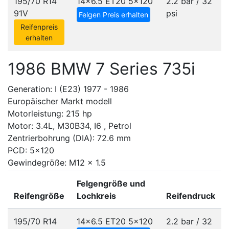
195/70 R14
14x6.5 ET20
5x120
2.2 bar / 32
91V
psi
Felgen Preis erhalten
Reifenpreis
erhalten
1986 BMW 7 Series 735i
Generation: I (E23) 1977 - 1986
Europäischer Markt modell
Motorleistung: 215 hp
Motor: 3.4L, M30B34, I6 , Petrol
Zentrierbohrung (DIA): 72.6 mm
PCD: 5x120
Gewindegröße: M12 x 1.5
Felgengröße und
Reifengröße
Lochkreis
Reifendruck
195/70 R14
14x6.5 ET20
5x120
2.2 bar / 32