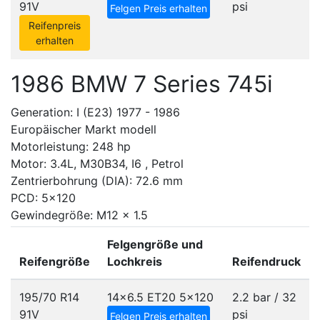
91V
psi
Felgen Preis erhalten
Reifenpreis
erhalten
1986 BMW 7 Series 745i
Generation: I (E23) 1977 - 1986
Europäischer Markt modell
Motorleistung: 248 hp
Motor: 3.4L, M30B34, I6 , Petrol
Zentrierbohrung (DIA): 72.6 mm
PCD: 5x120
Gewindegröße: M12 x 1.5
Felgengröße und
Reifengröße
Lochkreis
Reifendruck
195/70 R14
14x6.5 ET20
5x120
2.2 bar / 32
91V
psi
Felgen Preis erhalten