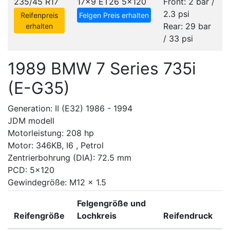
235/45 R17
17x9 ET26
5x120
Front: 2 bar /
2.3 psi
Reifenpreis
Felgen Preis erhalten
Rear: 29 bar
erhalten
/ 33 psi
1989 BMW 7 Series 735i
(E-G35)
Generation: II (E32) 1986 - 1994
JDM modell
Motorleistung: 208 hp
Motor: 346KB, I6 , Petrol
Zentrierbohrung (DIA): 72.5 mm
PCD: 5x120
Gewindegröße: M12 x 1.5
Felgengröße und
Reifengröße
Lochkreis
Reifendruck