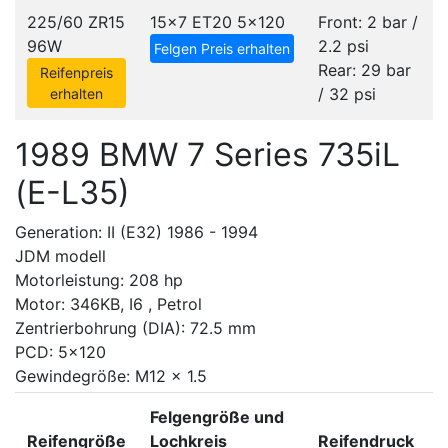
225/60 ZR15
15x7 ET20
5x120
Front: 2 bar /
96W
2.2 psi
Felgen Preis erhalten
Rear: 29 bar
Reifenpreis
/ 32 psi
erhalten
1989 BMW 7 Series 735iL
(E-L35)
Generation: II (E32) 1986 - 1994
JDM modell
Motorleistung: 208 hp
Motor: 346KB, I6 , Petrol
Zentrierbohrung (DIA): 72.5 mm
PCD: 5x120
Gewindegröße: M12 x 1.5
Felgengröße und
Reifengröße
Lochkreis
Reifendruck