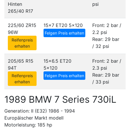
Hinten
psi
265/40 R17
225/60 ZR15
15x7 ET20
5x120
Front: 2 bar /
96W
2.2 psi
Felgen Preis erhalten
Rear: 29 bar
Reifenpreis
/ 32 psi
erhalten
205/65 R15
15x6.5 ET20
Front: 2 bar /
94T
5x120
2.3 psi
Rear: 29 bar
Reifenpreis
Felgen Preis erhalten
/ 33 psi
erhalten
1989 BMW 7 Series 730iL
Generation: II (E32) 1986 - 1994
Europäischer Markt modell
Motorleistung: 185 hp