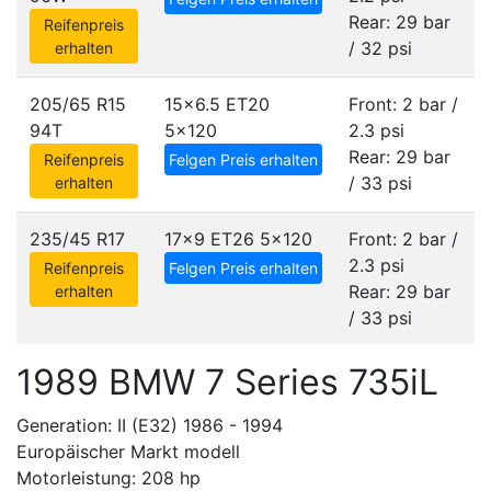
Rear: 29 bar
Reifenpreis
/ 32 psi
erhalten
205/65 R15
15x6.5 ET20
Front: 2 bar /
94T
5x120
2.3 psi
Rear: 29 bar
Reifenpreis
Felgen Preis erhalten
/ 33 psi
erhalten
235/45 R17
17x9 ET26
5x120
Front: 2 bar /
2.3 psi
Reifenpreis
Felgen Preis erhalten
Rear: 29 bar
erhalten
/ 33 psi
1989 BMW 7 Series 735iL
Generation: II (E32) 1986 - 1994
Europäischer Markt modell
Motorleistung: 208 hp