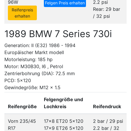
96W
2.2 psi
Felgen Preis erhalten
Rear: 29 bar
Reifenpreis
/ 32 psi
erhalten
1989 BMW 7 Series 730i
Generation: II (E32) 1986 - 1994
Europäischer Markt modell
Motorleistung: 185 hp
Motor: M30B30, I6 , Petrol
Zentrierbohrung (DIA): 72.5 mm
PCD: 5x120
Gewindegröße: M12 x 1.5
Felgengröße und
Reifengröße
Lochkreis
Reifendruck
Vorn 235/45
17x8 ET20
5x120
2 bar / 29 psi
R17
17x9 ET26
5x120
2.2 bar / 32