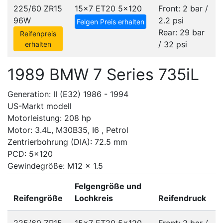
225/60 ZR15
15x7 ET20
5x120
Front: 2 bar /
96W
2.2 psi
Felgen Preis erhalten
Rear: 29 bar
Reifenpreis
/ 32 psi
erhalten
1989 BMW 7 Series 735iL
Generation: II (E32) 1986 - 1994
US-Markt modell
Motorleistung: 208 hp
Motor: 3.4L, M30B35, I6 , Petrol
Zentrierbohrung (DIA): 72.5 mm
PCD: 5x120
Gewindegröße: M12 x 1.5
Felgengröße und
Reifengröße
Lochkreis
Reifendruck