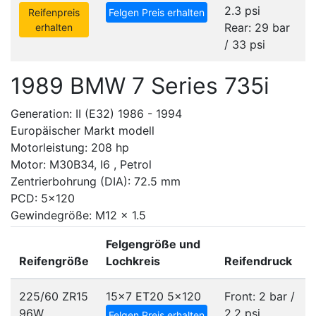
2.3 psi
Reifenpreis
Felgen Preis erhalten
Rear: 29 bar
erhalten
/ 33 psi
1989 BMW 7 Series 735i
Generation: II (E32) 1986 - 1994
Europäischer Markt modell
Motorleistung: 208 hp
Motor: M30B34, I6 , Petrol
Zentrierbohrung (DIA): 72.5 mm
PCD: 5x120
Gewindegröße: M12 x 1.5
Felgengröße und
Reifengröße
Lochkreis
Reifendruck
225/60 ZR15
15x7 ET20
5x120
Front: 2 bar /
96W
2.2 psi
Felgen Preis erhalten