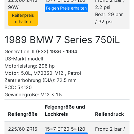
225/60 ZR15
15x7 ET20
5x120
Front: 2 bar /
96W
2.2 psi
Felgen Preis erhalten
Rear: 29 bar
Reifenpreis
/ 32 psi
erhalten
1989 BMW 7 Series 750iL
Generation: II (E32) 1986 - 1994
US-Markt modell
Motorleistung: 296 hp
Motor: 5.0L, M70B50, V12 , Petrol
Zentrierbohrung (DIA): 72.5 mm
PCD: 5x120
Gewindegröße: M12 x 1.5
Felgengröße und
Reifengröße
Lochkreis
Reifendruck
225/60 ZR15
15x7 ET20
5x120
Front: 2 bar /