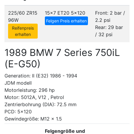
225/60 ZR15
15x7 ET20
5x120
Front: 2 bar /
96W
2.2 psi
Felgen Preis erhalten
Rear: 29 bar
Reifenpreis
/ 32 psi
erhalten
1989 BMW 7 Series 750iL
(E-G50)
Generation: II (E32) 1986 - 1994
JDM modell
Motorleistung: 296 hp
Motor: 5012A, V12 , Petrol
Zentrierbohrung (DIA): 72.5 mm
PCD: 5x120
Gewindegröße: M12 x 1.5
Felgengröße und