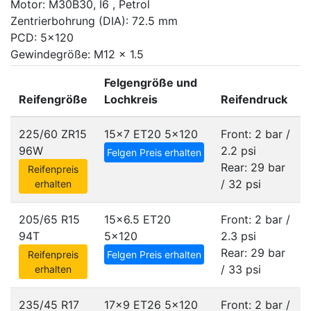
Motor: M30B30, I6 , Petrol
Zentrierbohrung (DIA): 72.5 mm
PCD: 5x120
Gewindegröße: M12 x 1.5
Felgengröße und
Reifengröße
Lochkreis
Reifendruck
225/60 ZR15
15x7 ET20
5x120
Front: 2 bar /
96W
2.2 psi
Felgen Preis erhalten
Rear: 29 bar
Reifenpreis
/ 32 psi
erhalten
205/65 R15
15x6.5 ET20
Front: 2 bar /
94T
5x120
2.3 psi
Rear: 29 bar
Reifenpreis
Felgen Preis erhalten
/ 33 psi
erhalten
235/45 R17
17x9 ET26
5x120
Front: 2 bar /