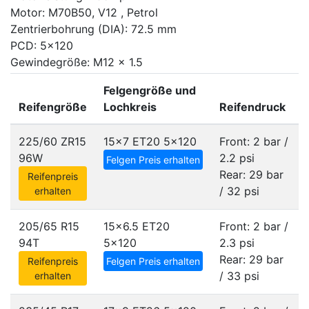
Motor: M70B50, V12 , Petrol
Zentrierbohrung (DIA): 72.5 mm
PCD: 5x120
Gewindegröße: M12 x 1.5
Felgengröße und
Reifengröße
Lochkreis
Reifendruck
225/60 ZR15
15x7 ET20
5x120
Front: 2 bar /
96W
2.2 psi
Felgen Preis erhalten
Rear: 29 bar
Reifenpreis
/ 32 psi
erhalten
205/65 R15
15x6.5 ET20
Front: 2 bar /
94T
5x120
2.3 psi
Rear: 29 bar
Reifenpreis
Felgen Preis erhalten
/ 33 psi
erhalten