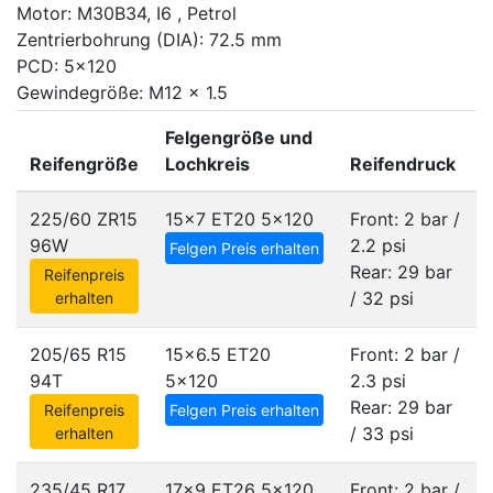
Motor: M30B34, I6 , Petrol
Zentrierbohrung (DIA): 72.5 mm
PCD: 5x120
Gewindegröße: M12 x 1.5
Felgengröße und
Reifengröße
Lochkreis
Reifendruck
225/60 ZR15
15x7 ET20
5x120
Front: 2 bar /
96W
2.2 psi
Felgen Preis erhalten
Rear: 29 bar
Reifenpreis
/ 32 psi
erhalten
205/65 R15
15x6.5 ET20
Front: 2 bar /
94T
5x120
2.3 psi
Rear: 29 bar
Reifenpreis
Felgen Preis erhalten
/ 33 psi
erhalten
235/45 R17
17x9 ET26
5x120
Front: 2 bar /