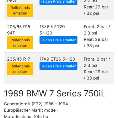
96W
2.2 psi
Felgen Preis erhalten
Rear: 29 bar
Reifenpreis
/ 32 psi
erhalten
205/65 R15
15x6.5 ET20
Front: 2 bar /
94T
5x120
2.3 psi
Rear: 29 bar
Reifenpreis
Felgen Preis erhalten
/ 33 psi
erhalten
235/45 R17
17x9 ET26
5x120
Front: 2 bar /
2.3 psi
Reifenpreis
Felgen Preis erhalten
Rear: 29 bar
erhalten
/ 33 psi
1989 BMW 7 Series 750iL
Generation: II (E32) 1986 - 1994
Europäischer Markt modell
Motorleistung: 295 hp