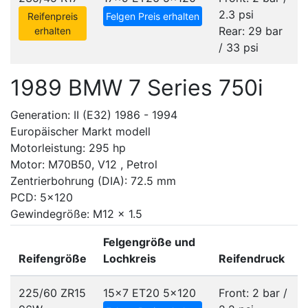
2.3 psi
Reifenpreis
Felgen Preis erhalten
Rear: 29 bar
erhalten
/ 33 psi
1989 BMW 7 Series 750i
Generation: II (E32) 1986 - 1994
Europäischer Markt modell
Motorleistung: 295 hp
Motor: M70B50, V12 , Petrol
Zentrierbohrung (DIA): 72.5 mm
PCD: 5x120
Gewindegröße: M12 x 1.5
Felgengröße und
Reifengröße
Lochkreis
Reifendruck
225/60 ZR15
15x7 ET20
5x120
Front: 2 bar /