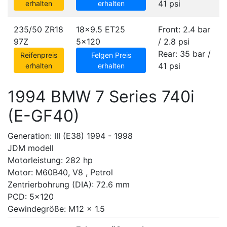
41 psi
erhalten
erhalten
235/50 ZR18
18x9.5 ET25
Front: 2.4 bar
97Z
5x120
/ 2.8 psi
Rear: 35 bar /
Reifenpreis
Felgen Preis
41 psi
erhalten
erhalten
1994 BMW 7 Series 740i
(E-GF40)
Generation: III (E38) 1994 - 1998
JDM modell
Motorleistung: 282 hp
Motor: M60B40, V8 , Petrol
Zentrierbohrung (DIA): 72.6 mm
PCD: 5x120
Gewindegröße: M12 x 1.5