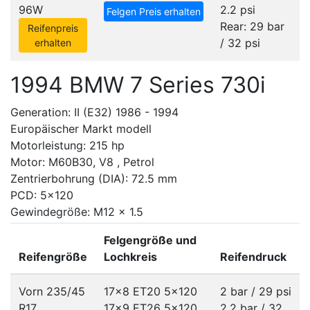
96W
2.2 psi
Felgen Preis erhalten
Rear: 29 bar
Reifenpreis
/ 32 psi
erhalten
1994 BMW 7 Series 730i
Generation: II (E32) 1986 - 1994
Europäischer Markt modell
Motorleistung: 215 hp
Motor: M60B30, V8 , Petrol
Zentrierbohrung (DIA): 72.5 mm
PCD: 5x120
Gewindegröße: M12 x 1.5
Felgengröße und
Reifengröße
Lochkreis
Reifendruck
Vorn 235/45
17x8 ET20
5x120
2 bar / 29 psi
R17
17x9 ET26
5x120
2.2 bar / 32