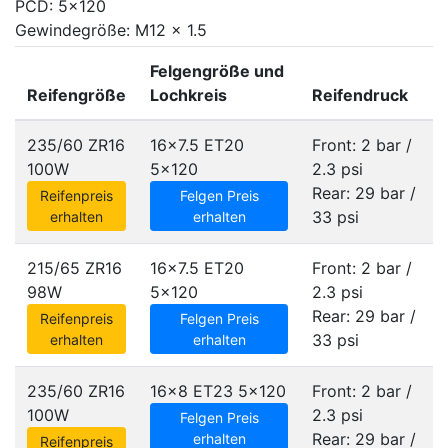
PCD: 5x120
Gewindegröße: M12 x 1.5
Felgengröße und
Reifengröße
Lochkreis
Reifendruck
235/60 ZR16
16x7.5 ET20
Front: 2 bar /
100W
5x120
2.3 psi
Rear: 29 bar /
Reifenpreis
Felgen Preis
33 psi
erhalten
erhalten
215/65 ZR16
16x7.5 ET20
Front: 2 bar /
98W
5x120
2.3 psi
Rear: 29 bar /
Reifenpreis
Felgen Preis
33 psi
erhalten
erhalten
235/60 ZR16
16x8 ET23
5x120
Front: 2 bar /
100W
2.3 psi
Felgen Preis
Rear: 29 bar /
erhalten
Reifenpreis