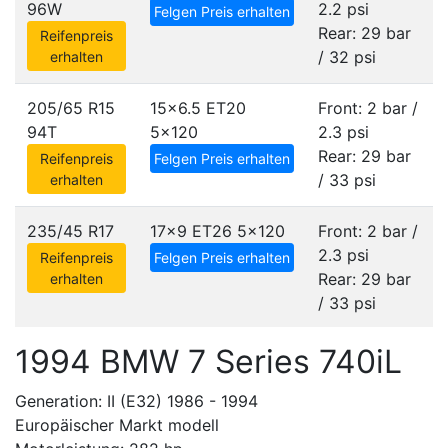
96W
2.2 psi
Felgen Preis erhalten
Rear: 29 bar
Reifenpreis
/ 32 psi
erhalten
205/65 R15
15x6.5 ET20
Front: 2 bar /
94T
5x120
2.3 psi
Rear: 29 bar
Reifenpreis
Felgen Preis erhalten
/ 33 psi
erhalten
235/45 R17
17x9 ET26
5x120
Front: 2 bar /
2.3 psi
Reifenpreis
Felgen Preis erhalten
Rear: 29 bar
erhalten
/ 33 psi
1994 BMW 7 Series 740iL
Generation: II (E32) 1986 - 1994
Europäischer Markt modell