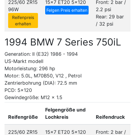
225/60 ZR15
15x7 ET20
5x120
Front: 2 bar /
96W
2.2 psi
Felgen Preis erhalten
Rear: 29 bar
Reifenpreis
/ 32 psi
erhalten
1994 BMW 7 Series 750iL
Generation: II (E32) 1986 - 1994
US-Markt modell
Motorleistung: 296 hp
Motor: 5.0L, M70B50, V12 , Petrol
Zentrierbohrung (DIA): 72.5 mm
PCD: 5x120
Gewindegröße: M12 x 1.5
Felgengröße und
Reifengröße
Lochkreis
Reifendruck
225/60 ZR15
15x7 ET20
5x120
Front: 2 bar /