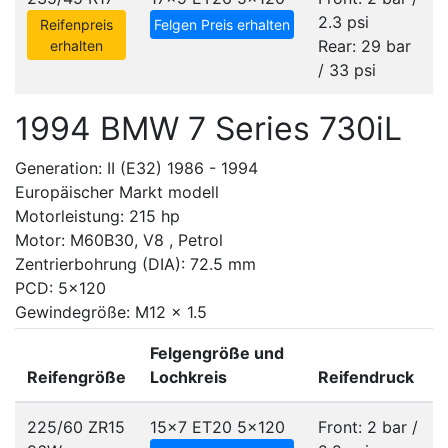
2.3 psi
Reifenpreis
Felgen Preis erhalten
Rear: 29 bar
erhalten
/ 33 psi
1994 BMW 7 Series 730iL
Generation: II (E32) 1986 - 1994
Europäischer Markt modell
Motorleistung: 215 hp
Motor: M60B30, V8 , Petrol
Zentrierbohrung (DIA): 72.5 mm
PCD: 5x120
Gewindegröße: M12 x 1.5
Felgengröße und
Reifengröße
Lochkreis
Reifendruck
225/60 ZR15
15x7 ET20
5x120
Front: 2 bar /