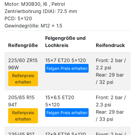
Motor: M30B30, I6 , Petrol
Zentrierbohrung (DIA): 72.5 mm
PCD: 5x120
Gewindegröße: M12 x 1.5
Felgengröße und
Reifengröße
Lochkreis
Reifendruck
225/60 ZR15
15x7 ET20
5x120
Front: 2 bar /
96W
2.2 psi
Felgen Preis erhalten
Rear: 29 bar
Reifenpreis
/ 32 psi
erhalten
205/65 R15
15x6.5 ET20
Front: 2 bar /
94T
5x120
2.3 psi
Rear: 29 bar
Reifenpreis
Felgen Preis erhalten
/ 33 psi
erhalten
235/45 R17
17x9 ET26
5x120
Front: 2 bar /