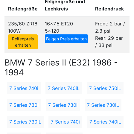
Felgengröße und
Reifengröße
Lochkreis
Reifendruck
235/60 ZR16
16x7.5 ET20
Front: 2 bar /
100W
5x120
2.3 psi
Rear: 29 bar
Reifenpreis
Felgen Preis erhalten
/ 33 psi
erhalten
BMW 7 Series II (E32) 1986 -
1994
7 Series 740i
7 Series 740iL
7 Series 750iL
7 Series 730i
7 Series 730i
7 Series 730iL
7 Series 730iL
7 Series 740i
7 Series 740iL