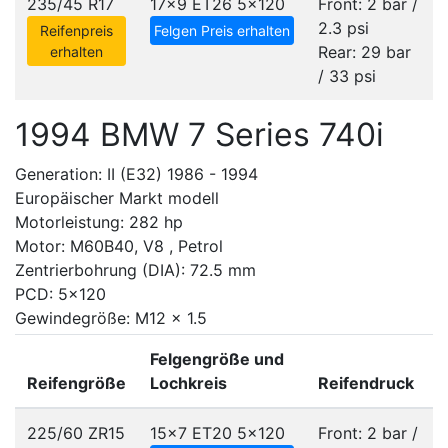
235/45 R17
17x9 ET26
5x120
Front: 2 bar /
2.3 psi
Reifenpreis
Felgen Preis erhalten
Rear: 29 bar
erhalten
/ 33 psi
1994 BMW 7 Series 740i
Generation: II (E32) 1986 - 1994
Europäischer Markt modell
Motorleistung: 282 hp
Motor: M60B40, V8 , Petrol
Zentrierbohrung (DIA): 72.5 mm
PCD: 5x120
Gewindegröße: M12 x 1.5
Felgengröße und
Reifengröße
Lochkreis
Reifendruck
225/60 ZR15
15x7 ET20
5x120
Front: 2 bar /