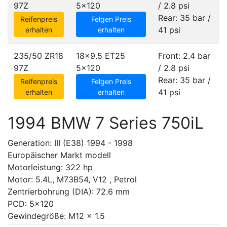
97Z
5x120
/ 2.8 psi
Rear: 35 bar /
Reifenpreis
Felgen Preis
41 psi
erhalten
erhalten
235/50 ZR18
18x9.5 ET25
Front: 2.4 bar
97Z
5x120
/ 2.8 psi
Rear: 35 bar /
Reifenpreis
Felgen Preis
41 psi
erhalten
erhalten
1994 BMW 7 Series 750iL
Generation: III (E38) 1994 - 1998
Europäischer Markt modell
Motorleistung: 322 hp
Motor: 5.4L, M73B54, V12 , Petrol
Zentrierbohrung (DIA): 72.6 mm
PCD: 5x120
Gewindegröße: M12 x 1.5