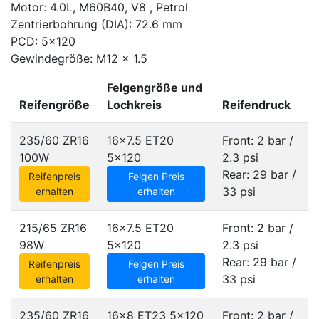
Motor: 4.0L, M60B40, V8 , Petrol
Zentrierbohrung (DIA): 72.6 mm
PCD: 5x120
Gewindegröße: M12 x 1.5
Felgengröße und
Reifengröße
Lochkreis
Reifendruck
235/60 ZR16
16x7.5 ET20
Front: 2 bar /
100W
5x120
2.3 psi
Rear: 29 bar /
Reifenpreis
Felgen Preis
33 psi
erhalten
erhalten
215/65 ZR16
16x7.5 ET20
Front: 2 bar /
98W
5x120
2.3 psi
Rear: 29 bar /
Reifenpreis
Felgen Preis
33 psi
erhalten
erhalten
235/60 ZR16
16x8 ET23
5x120
Front: 2 bar /