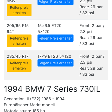
96W
2.2 psi
Felgen Preis erhalten
Rear: 29 bar
Reifenpreis
/ 32 psi
erhalten
205/65 R15
15x6.5 ET20
Front: 2 bar /
94T
5x120
2.3 psi
Rear: 29 bar
Reifenpreis
Felgen Preis erhalten
/ 33 psi
erhalten
235/45 R17
17x9 ET26
5x120
Front: 2 bar /
2.3 psi
Reifenpreis
Felgen Preis erhalten
Rear: 29 bar
erhalten
/ 33 psi
1994 BMW 7 Series 730iL
Generation: II (E32) 1986 - 1994
Europäischer Markt modell
Motorleistung: 185 hp