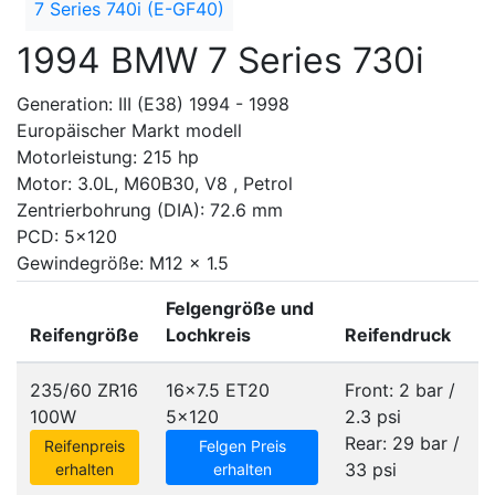
7 Series 740i (E-GF40)
1994 BMW 7 Series 730i
Generation: III (E38) 1994 - 1998
Europäischer Markt modell
Motorleistung: 215 hp
Motor: 3.0L, M60B30, V8 , Petrol
Zentrierbohrung (DIA): 72.6 mm
PCD: 5x120
Gewindegröße: M12 x 1.5
Felgengröße und
Reifengröße
Lochkreis
Reifendruck
235/60 ZR16
16x7.5 ET20
Front: 2 bar /
100W
5x120
2.3 psi
Rear: 29 bar /
Reifenpreis
Felgen Preis
33 psi
erhalten
erhalten