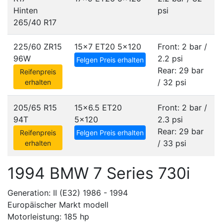
Hinten
psi
265/40 R17
225/60 ZR15
15x7 ET20
5x120
Front: 2 bar /
96W
2.2 psi
Felgen Preis erhalten
Rear: 29 bar
Reifenpreis
/ 32 psi
erhalten
205/65 R15
15x6.5 ET20
Front: 2 bar /
94T
5x120
2.3 psi
Rear: 29 bar
Reifenpreis
Felgen Preis erhalten
/ 33 psi
erhalten
1994 BMW 7 Series 730i
Generation: II (E32) 1986 - 1994
Europäischer Markt modell
Motorleistung: 185 hp