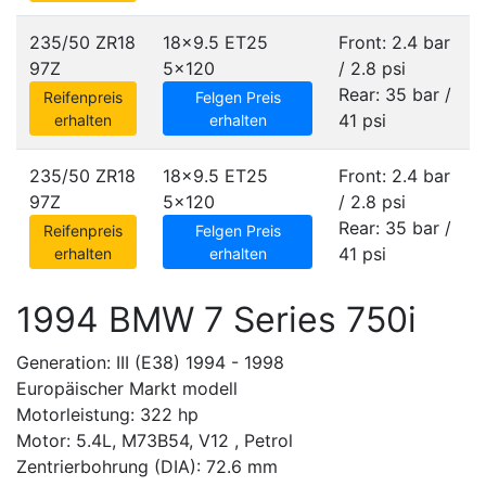
235/50 ZR18
18x9.5 ET25
Front: 2.4 bar
97Z
5x120
/ 2.8 psi
Rear: 35 bar /
Reifenpreis
Felgen Preis
41 psi
erhalten
erhalten
235/50 ZR18
18x9.5 ET25
Front: 2.4 bar
97Z
5x120
/ 2.8 psi
Rear: 35 bar /
Reifenpreis
Felgen Preis
41 psi
erhalten
erhalten
1994 BMW 7 Series 750i
Generation: III (E38) 1994 - 1998
Europäischer Markt modell
Motorleistung: 322 hp
Motor: 5.4L, M73B54, V12 , Petrol
Zentrierbohrung (DIA): 72.6 mm