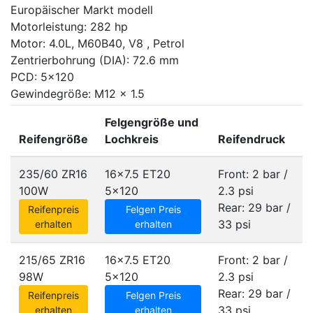
Europäischer Markt modell
Motorleistung: 282 hp
Motor: 4.0L, M60B40, V8 , Petrol
Zentrierbohrung (DIA): 72.6 mm
PCD: 5x120
Gewindegröße: M12 x 1.5
Felgengröße und
Reifengröße
Lochkreis
Reifendruck
235/60 ZR16
16x7.5 ET20
Front: 2 bar /
100W
5x120
2.3 psi
Rear: 29 bar /
Reifenpreis
Felgen Preis
33 psi
erhalten
erhalten
215/65 ZR16
16x7.5 ET20
Front: 2 bar /
98W
5x120
2.3 psi
Rear: 29 bar /
Reifenpreis
Felgen Preis
33 psi
erhalten
erhalten