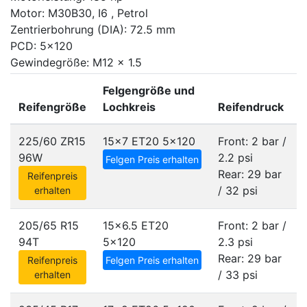
Motor: M30B30, I6 , Petrol
Zentrierbohrung (DIA): 72.5 mm
PCD: 5x120
Gewindegröße: M12 x 1.5
Felgengröße und
Reifengröße
Lochkreis
Reifendruck
225/60 ZR15
15x7 ET20
5x120
Front: 2 bar /
96W
2.2 psi
Felgen Preis erhalten
Rear: 29 bar
Reifenpreis
/ 32 psi
erhalten
205/65 R15
15x6.5 ET20
Front: 2 bar /
94T
5x120
2.3 psi
Rear: 29 bar
Reifenpreis
Felgen Preis erhalten
/ 33 psi
erhalten