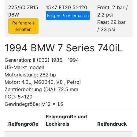
225/60 ZR15
15x7 ET20
5x120
Front: 2 bar /
96W
2.2 psi
Felgen Preis erhalten
Rear: 29 bar
Reifenpreis
/ 32 psi
erhalten
1994 BMW 7 Series 740iL
Generation: II (E32) 1986 - 1994
US-Markt modell
Motorleistung: 282 hp
Motor: 4.0L, M60B40, V8 , Petrol
Zentrierbohrung (DIA): 72.5 mm
PCD: 5x120
Gewindegröße: M12 x 1.5
Felgengröße und
Reifengröße
Lochkreis
Reifendruck