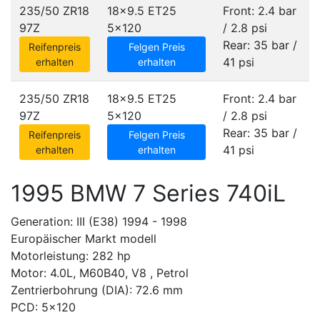
235/50 ZR18
18x9.5 ET25
Front: 2.4 bar
97Z
5x120
/ 2.8 psi
Rear: 35 bar /
Reifenpreis
Felgen Preis
41 psi
erhalten
erhalten
235/50 ZR18
18x9.5 ET25
Front: 2.4 bar
97Z
5x120
/ 2.8 psi
Rear: 35 bar /
Reifenpreis
Felgen Preis
41 psi
erhalten
erhalten
1995 BMW 7 Series 740iL
Generation: III (E38) 1994 - 1998
Europäischer Markt modell
Motorleistung: 282 hp
Motor: 4.0L, M60B40, V8 , Petrol
Zentrierbohrung (DIA): 72.6 mm
PCD: 5x120