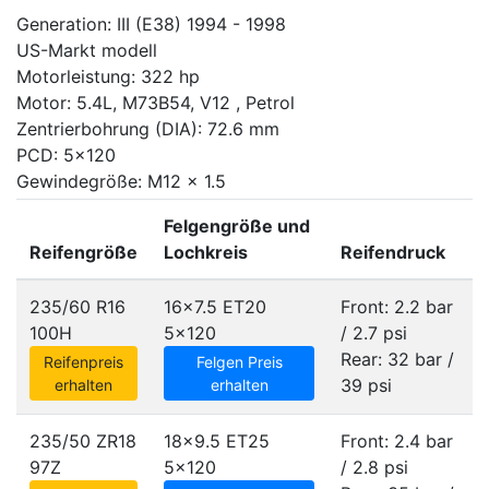
Generation: III (E38) 1994 - 1998
US-Markt modell
Motorleistung: 322 hp
Motor: 5.4L, M73B54, V12 , Petrol
Zentrierbohrung (DIA): 72.6 mm
PCD: 5x120
Gewindegröße: M12 x 1.5
Felgengröße und
Reifengröße
Lochkreis
Reifendruck
235/60 R16
16x7.5 ET20
Front: 2.2 bar
100H
5x120
/ 2.7 psi
Rear: 32 bar /
Reifenpreis
Felgen Preis
39 psi
erhalten
erhalten
235/50 ZR18
18x9.5 ET25
Front: 2.4 bar
97Z
5x120
/ 2.8 psi