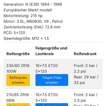
Generation: III (E38) 1994 - 1998
Europäischer Markt modell
Motorleistung: 215 hp
Motor: 3.0L, M60B30, V8 , Petrol
Zentrierbohrung (DIA): 72.6 mm
PCD: 5x120
Gewindegröße: M12 x 1.5
Felgengröße und
Reifengröße
Lochkreis
Reifendruck
235/60 ZR16
16x7.5 ET20
Front: 2 bar /
100W
5x120
2.3 psi
Rear: 29 bar /
Reifenpreis
Felgen Preis
33 psi
erhalten
erhalten
215/65 ZR16
16x7.5 ET20
Front: 2 bar /
98W
5x120
2.3 psi