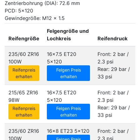
Zentrierbohrung (DIA): 72.6 mm
PCD: 5x120
Gewindegröße: M12 x 1.5
Felgengröße und
Reifengröße
Lochkreis
Reifendruck
235/60 ZR16
16x7.5 ET20
Front: 2 bar /
100W
5x120
2.3 psi
Rear: 29 bar /
Reifenpreis
Felgen Preis
33 psi
erhalten
erhalten
215/65 ZR16
16x7.5 ET20
Front: 2 bar /
98W
5x120
2.3 psi
Rear: 29 bar /
Reifenpreis
Felgen Preis
33 psi
erhalten
erhalten
235/60 ZR16
16x8 ET23
5x120
Front: 2 bar /
100W
2.3 psi
Felgen Preis