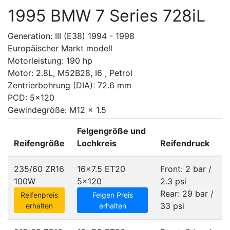
1995 BMW 7 Series 728iL
Generation: III (E38) 1994 - 1998
Europäischer Markt modell
Motorleistung: 190 hp
Motor: 2.8L, M52B28, I6 , Petrol
Zentrierbohrung (DIA): 72.6 mm
PCD: 5x120
Gewindegröße: M12 x 1.5
Felgengröße und
Reifengröße
Lochkreis
Reifendruck
235/60 ZR16
16x7.5 ET20
Front: 2 bar /
100W
5x120
2.3 psi
Rear: 29 bar /
Reifenpreis
Felgen Preis
33 psi
erhalten
erhalten