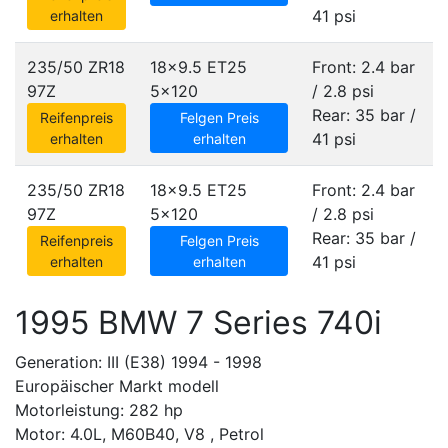
41 psi
erhalten
235/50 ZR18
18x9.5 ET25
Front: 2.4 bar
97Z
5x120
/ 2.8 psi
Rear: 35 bar /
Reifenpreis
Felgen Preis
41 psi
erhalten
erhalten
235/50 ZR18
18x9.5 ET25
Front: 2.4 bar
97Z
5x120
/ 2.8 psi
Rear: 35 bar /
Reifenpreis
Felgen Preis
41 psi
erhalten
erhalten
1995 BMW 7 Series 740i
Generation: III (E38) 1994 - 1998
Europäischer Markt modell
Motorleistung: 282 hp
Motor: 4.0L, M60B40, V8 , Petrol