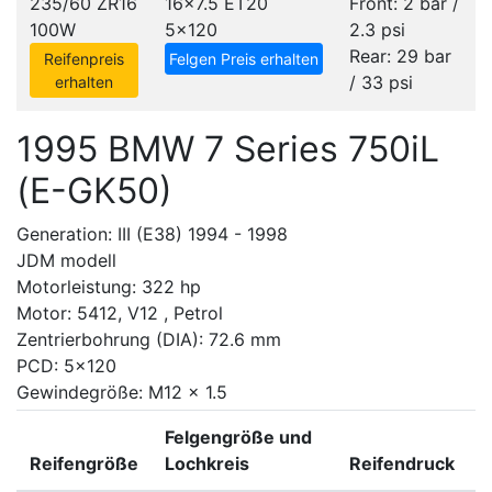
235/60 ZR16
16x7.5 ET20
Front: 2 bar /
100W
5x120
2.3 psi
Rear: 29 bar
Reifenpreis
Felgen Preis erhalten
/ 33 psi
erhalten
1995 BMW 7 Series 750iL
(E-GK50)
Generation: III (E38) 1994 - 1998
JDM modell
Motorleistung: 322 hp
Motor: 5412, V12 , Petrol
Zentrierbohrung (DIA): 72.6 mm
PCD: 5x120
Gewindegröße: M12 x 1.5
Felgengröße und
Reifengröße
Lochkreis
Reifendruck