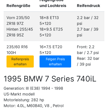
Reifengröße
und Lochkreis
Reifendruck
Vorn 235/50
18x8 ET13
2.2 bar / 32
ZR18 97Z
5x120
psi
Hinten 255/45
18x9.5 ET25
2.7 bar / 39
ZR18 95Z
5x120
psi
235/60 R16
16x7.5 ET20
Front: 2.2
100H
5x120
bar / 2.7 psi
Rear: 32 bar
Reifenpreis
Felgen Preis
/ 39 psi
erhalten
erhalten
1995 BMW 7 Series 740iL
Generation: III (E38) 1994 - 1998
US-Markt modell
Motorleistung: 282 hp
Motor: 4.0L, M60B40, V8 , Petrol