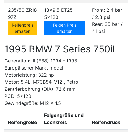
235/50 ZR18
18x9.5 ET25
Front: 2.4 bar
97Z
5x120
/ 2.8 psi
Rear: 35 bar /
Reifenpreis
Felgen Preis
41 psi
erhalten
erhalten
1995 BMW 7 Series 750iL
Generation: III (E38) 1994 - 1998
Europäischer Markt modell
Motorleistung: 322 hp
Motor: 5.4L, M73B54, V12 , Petrol
Zentrierbohrung (DIA): 72.6 mm
PCD: 5x120
Gewindegröße: M12 x 1.5
Felgengröße und
Reifengröße
Lochkreis
Reifendruck