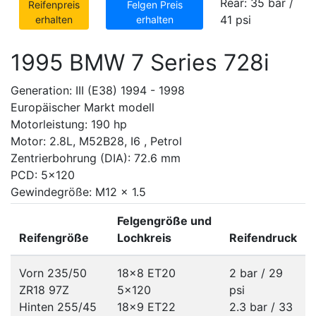
Rear: 35 bar /
Reifenpreis
Felgen Preis
41 psi
erhalten
erhalten
1995 BMW 7 Series 728i
Generation: III (E38) 1994 - 1998
Europäischer Markt modell
Motorleistung: 190 hp
Motor: 2.8L, M52B28, I6 , Petrol
Zentrierbohrung (DIA): 72.6 mm
PCD: 5x120
Gewindegröße: M12 x 1.5
Felgengröße und
Reifengröße
Lochkreis
Reifendruck
Vorn 235/50
18x8 ET20
2 bar / 29
ZR18 97Z
5x120
psi
Hinten 255/45
18x9 ET22
2.3 bar / 33