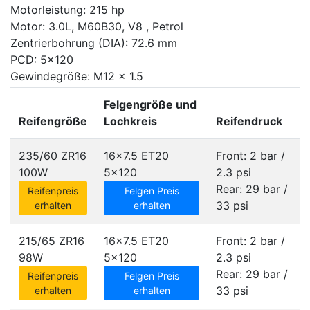
Motorleistung: 215 hp
Motor: 3.0L, M60B30, V8 , Petrol
Zentrierbohrung (DIA): 72.6 mm
PCD: 5x120
Gewindegröße: M12 x 1.5
Felgengröße und
Reifengröße
Lochkreis
Reifendruck
235/60 ZR16
16x7.5 ET20
Front: 2 bar /
100W
5x120
2.3 psi
Rear: 29 bar /
Reifenpreis
Felgen Preis
33 psi
erhalten
erhalten
215/65 ZR16
16x7.5 ET20
Front: 2 bar /
98W
5x120
2.3 psi
Rear: 29 bar /
Reifenpreis
Felgen Preis
33 psi
erhalten
erhalten