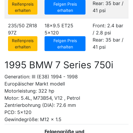
Rear: 35 bar /
Reifenpreis
Felgen Preis
41 psi
erhalten
erhalten
235/50 ZR18
18x9.5 ET25
Front: 2.4 bar
97Z
5x120
/ 2.8 psi
Rear: 35 bar /
Reifenpreis
Felgen Preis
41 psi
erhalten
erhalten
1995 BMW 7 Series 750i
Generation: III (E38) 1994 - 1998
Europäischer Markt modell
Motorleistung: 322 hp
Motor: 5.4L, M73B54, V12 , Petrol
Zentrierbohrung (DIA): 72.6 mm
PCD: 5x120
Gewindegröße: M12 x 1.5
Felgengröße und