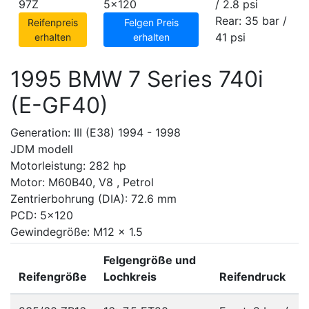
97Z
5x120
/ 2.8 psi
Rear: 35 bar /
Reifenpreis
Felgen Preis
41 psi
erhalten
erhalten
1995 BMW 7 Series 740i
(E-GF40)
Generation: III (E38) 1994 - 1998
JDM modell
Motorleistung: 282 hp
Motor: M60B40, V8 , Petrol
Zentrierbohrung (DIA): 72.6 mm
PCD: 5x120
Gewindegröße: M12 x 1.5
Felgengröße und
Reifengröße
Lochkreis
Reifendruck