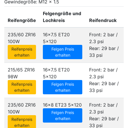
Gewindegröße: M12 x 1.5
Felgengröße und
Reifengröße
Lochkreis
Reifendruck
235/60 ZR16
16x7.5 ET20
Front: 2 bar /
100W
5x120
2.3 psi
Rear: 29 bar /
Reifenpreis
Felgen Preis
33 psi
erhalten
erhalten
215/65 ZR16
16x7.5 ET20
Front: 2 bar /
98W
5x120
2.3 psi
Rear: 29 bar /
Reifenpreis
Felgen Preis
33 psi
erhalten
erhalten
235/60 ZR16
16x8 ET23
5x120
Front: 2 bar /
100W
2.3 psi
Felgen Preis
Rear: 29 bar /
erhalten
Reifenpreis
33 psi
erhalten