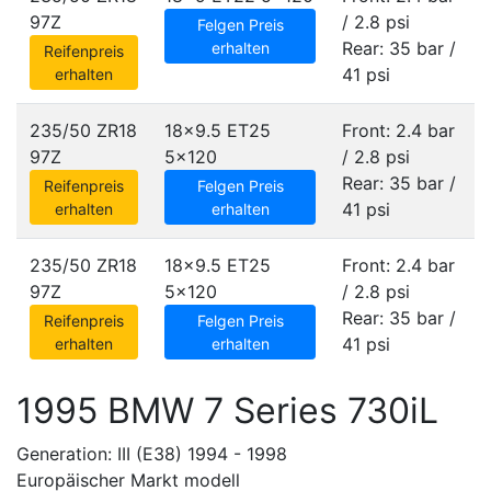
97Z
/ 2.8 psi
Felgen Preis
Rear: 35 bar /
erhalten
Reifenpreis
41 psi
erhalten
235/50 ZR18
18x9.5 ET25
Front: 2.4 bar
97Z
5x120
/ 2.8 psi
Rear: 35 bar /
Reifenpreis
Felgen Preis
41 psi
erhalten
erhalten
235/50 ZR18
18x9.5 ET25
Front: 2.4 bar
97Z
5x120
/ 2.8 psi
Rear: 35 bar /
Reifenpreis
Felgen Preis
41 psi
erhalten
erhalten
1995 BMW 7 Series 730iL
Generation: III (E38) 1994 - 1998
Europäischer Markt modell