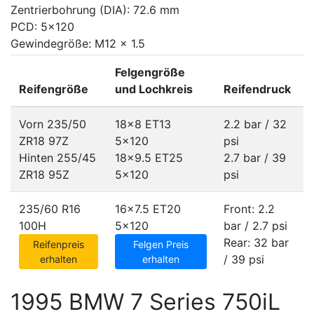
Zentrierbohrung (DIA): 72.6 mm
PCD: 5x120
Gewindegröße: M12 x 1.5
Felgengröße
Reifengröße
und Lochkreis
Reifendruck
Vorn 235/50
18x8 ET13
2.2 bar / 32
ZR18 97Z
5x120
psi
Hinten 255/45
18x9.5 ET25
2.7 bar / 39
ZR18 95Z
5x120
psi
235/60 R16
16x7.5 ET20
Front: 2.2
100H
5x120
bar / 2.7 psi
Rear: 32 bar
Reifenpreis
Felgen Preis
/ 39 psi
erhalten
erhalten
1995 BMW 7 Series 750iL