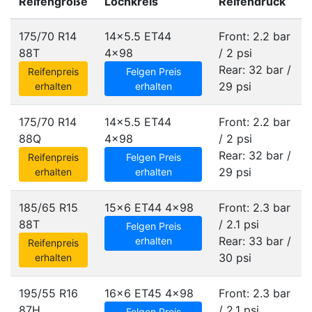
Reifengröße
Lochkreis
Reifendruck
175/70 R14
14x5.5 ET44
Front: 2.2 bar
88T
4x98
/ 2 psi
Rear: 32 bar /
Reifenpreis
Felgen Preis
29 psi
erhalten
erhalten
175/70 R14
14x5.5 ET44
Front: 2.2 bar
88Q
4x98
/ 2 psi
Rear: 32 bar /
Reifenpreis
Felgen Preis
29 psi
erhalten
erhalten
185/65 R15
15x6 ET44
4x98
Front: 2.3 bar
88T
/ 2.1 psi
Felgen Preis
Rear: 33 bar /
erhalten
Reifenpreis
30 psi
erhalten
195/55 R16
16x6 ET45
4x98
Front: 2.3 bar
87H
/ 2.1 psi
Felgen Preis