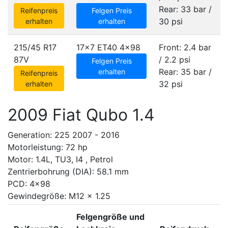
Rear: 33 bar /
Reifenpreis
Felgen Preis
30 psi
erhalten
erhalten
215/45 R17
17x7 ET40
4x98
Front: 2.4 bar
87V
/ 2.2 psi
Felgen Preis
Rear: 35 bar /
erhalten
Reifenpreis
32 psi
erhalten
2009 Fiat Qubo 1.4
Generation: 225 2007 - 2016
Motorleistung: 72 hp
Motor: 1.4L, TU3, I4 , Petrol
Zentrierbohrung (DIA): 58.1 mm
PCD: 4x98
Gewindegröße: M12 x 1.25
Felgengröße und