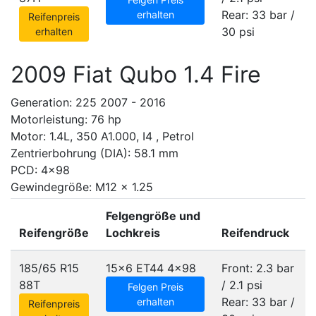
Rear: 33 bar /
erhalten
Reifenpreis
30 psi
erhalten
2009 Fiat Qubo 1.4 Fire
Generation: 225 2007 - 2016
Motorleistung: 76 hp
Motor: 1.4L, 350 A1.000, I4 , Petrol
Zentrierbohrung (DIA): 58.1 mm
PCD: 4x98
Gewindegröße: M12 x 1.25
Felgengröße und
Reifengröße
Lochkreis
Reifendruck
185/65 R15
15x6 ET44
4x98
Front: 2.3 bar
88T
/ 2.1 psi
Felgen Preis
Rear: 33 bar /
erhalten
Reifenpreis