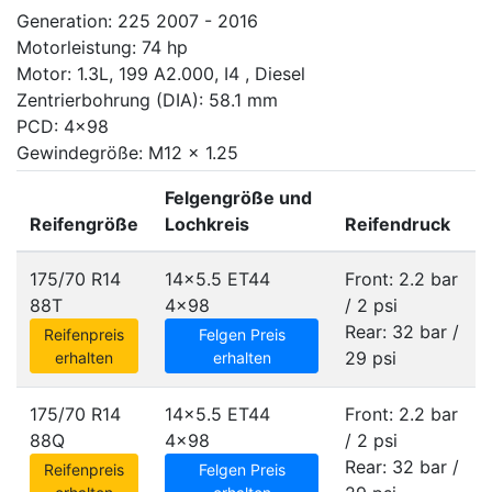
Generation: 225 2007 - 2016
Motorleistung: 74 hp
Motor: 1.3L, 199 A2.000, I4 , Diesel
Zentrierbohrung (DIA): 58.1 mm
PCD: 4x98
Gewindegröße: M12 x 1.25
Felgengröße und
Reifengröße
Lochkreis
Reifendruck
175/70 R14
14x5.5 ET44
Front: 2.2 bar
88T
4x98
/ 2 psi
Rear: 32 bar /
Reifenpreis
Felgen Preis
29 psi
erhalten
erhalten
175/70 R14
14x5.5 ET44
Front: 2.2 bar
88Q
4x98
/ 2 psi
Rear: 32 bar /
Reifenpreis
Felgen Preis