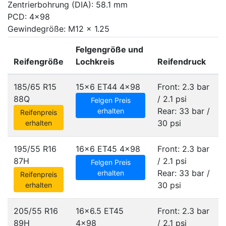
Zentrierbohrung (DIA): 58.1 mm
PCD: 4x98
Gewindegröße: M12 x 1.25
Felgengröße und
Reifengröße
Lochkreis
Reifendruck
185/65 R15
15x6 ET44
4x98
Front: 2.3 bar
88Q
/ 2.1 psi
Felgen Preis
Rear: 33 bar /
erhalten
Reifenpreis
30 psi
erhalten
195/55 R16
16x6 ET45
4x98
Front: 2.3 bar
87H
/ 2.1 psi
Felgen Preis
Rear: 33 bar /
erhalten
Reifenpreis
30 psi
erhalten
205/55 R16
16x6.5 ET45
Front: 2.3 bar
89H
4x98
/ 2.1 psi