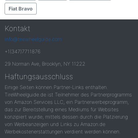
Fiat Bravo
Kontakt
info@tirewheelguide.com
+1(347)7711876
29 Norman Ave, Brooklyn, NY 11222
Haftungsausschluss
Einige Seiten können Partner-Links enthalten.
TireWheelguide.de ist Teilnehmer des Partnerprogramms
von Amazon Services LLC, ein Partnerwerbeprogramm,
das zur Bereitstellung eines Mediums für Websites
konzipiert wurde, mittels dessen durch die Platzierung
von Werbeanzeigen und Links zu Amazon.de
Werbekostenerstattungen verdient werden können.