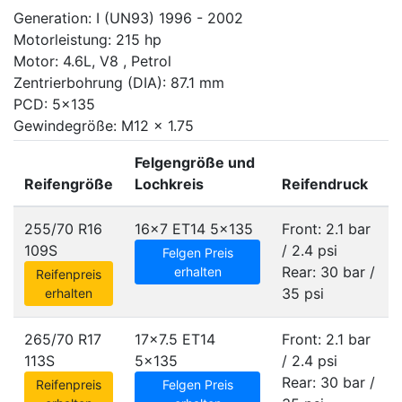
Generation: I (UN93) 1996 - 2002
Motorleistung: 215 hp
Motor: 4.6L, V8 , Petrol
Zentrierbohrung (DIA): 87.1 mm
PCD: 5x135
Gewindegröße: M12 x 1.75
Felgengröße und
Reifengröße
Lochkreis
Reifendruck
255/70 R16
16x7 ET14
5x135
Front: 2.1 bar
109S
/ 2.4 psi
Felgen Preis
Rear: 30 bar /
erhalten
Reifenpreis
35 psi
erhalten
265/70 R17
17x7.5 ET14
Front: 2.1 bar
113S
5x135
/ 2.4 psi
Rear: 30 bar /
Reifenpreis
Felgen Preis