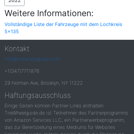
2022
Weitere Informationen:
Vollständige Liste der Fahrzeuge mit dem Lochkreis
5x135
Kontakt
info@tirewheelguide.com
+1(347)7711876
29 Norman Ave, Brooklyn, NY 11222
Haftungsausschluss
Einige Seiten können Partner-Links enthalten.
TireWheelguide.de ist Teilnehmer des Partnerprogramms
von Amazon Services LLC, ein Partnerwerbeprogramm,
das zur Bereitstellung eines Mediums für Websites