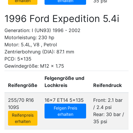
35 psi
erhalten
erhalten
1996 Ford Expedition 5.4i
Generation: I (UN93) 1996 - 2002
Motorleistung: 230 hp
Motor: 5.4L, V8 , Petrol
Zentrierbohrung (DIA): 87.1 mm
PCD: 5x135
Gewindegröße: M12 x 1.75
Felgengröße und
Reifengröße
Lochkreis
Reifendruck
255/70 R16
16x7 ET14
5x135
Front: 2.1 bar
109S
/ 2.4 psi
Felgen Preis
Rear: 30 bar /
erhalten
Reifenpreis
35 psi
erhalten