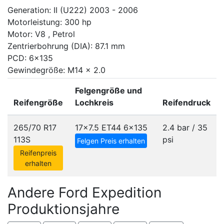
Generation: II (U222) 2003 - 2006
Motorleistung: 300 hp
Motor: V8 , Petrol
Zentrierbohrung (DIA): 87.1 mm
PCD: 6x135
Gewindegröße: M14 x 2.0
Felgengröße und
Reifengröße
Lochkreis
Reifendruck
265/70 R17
17x7.5 ET44
6x135
2.4 bar / 35
113S
psi
Felgen Preis erhalten
Reifenpreis
erhalten
Andere Ford Expedition
Produktionsjahre