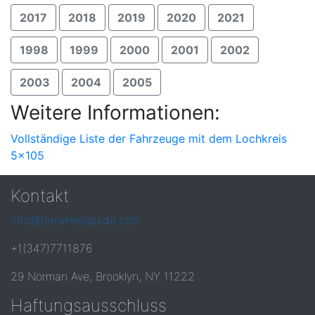
2017
2018
2019
2020
2021
1998
1999
2000
2001
2002
2003
2004
2005
Weitere Informationen:
Vollständige Liste der Fahrzeuge mit dem Lochkreis
5x105
Kontakt
info@tirewheelguide.com
+1(347)7711876
29 Norman Ave, Brooklyn, NY 11222
Haftungsausschluss