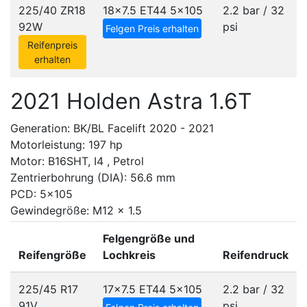
225/40 ZR18
18x7.5 ET44
5x105
2.2 bar / 32
92W
psi
Felgen Preis erhalten
Reifenpreis
erhalten
2021 Holden Astra 1.6T
Generation: BK/BL Facelift 2020 - 2021
Motorleistung: 197 hp
Motor: B16SHT, I4 , Petrol
Zentrierbohrung (DIA): 56.6 mm
PCD: 5x105
Gewindegröße: M12 x 1.5
Felgengröße und
Reifengröße
Lochkreis
Reifendruck
225/45 R17
17x7.5 ET44
5x105
2.2 bar / 32
91V
psi