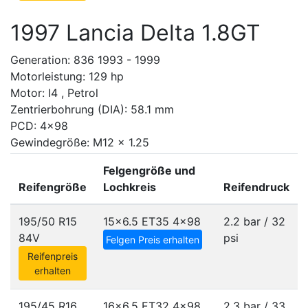
1997 Lancia Delta 1.8GT
Generation: 836 1993 - 1999
Motorleistung: 129 hp
Motor: I4 , Petrol
Zentrierbohrung (DIA): 58.1 mm
PCD: 4x98
Gewindegröße: M12 x 1.25
Felgengröße und
Reifengröße
Lochkreis
Reifendruck
195/50 R15
15x6.5 ET35
4x98
2.2 bar / 32
84V
psi
Felgen Preis erhalten
Reifenpreis
erhalten
195/45 R16
16x6.5 ET32
4x98
2.3 bar / 33