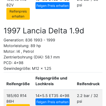
82V
psi
Felgen Preis erhalten
Reifenpreis
erhalten
1997 Lancia Delta 1.9d
Generation: 836 1993 - 1999
Motorleistung: 89 hp
Motor: I4 , Petrol
Zentrierbohrung (DIA): 58.1 mm
PCD: 4x98
Gewindegröße: M12 x 1.25
Felgengröße und
Reifengröße
Lochkreis
Reifendruck
185/60 R14
14x5.5 ET35
4x98
2.2 bar / 32
86H
psi
Felgen Preis erhalten