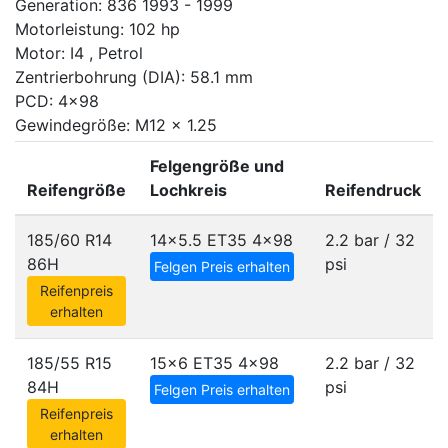
Generation: 836 1993 - 1999
Motorleistung: 102 hp
Motor: I4 , Petrol
Zentrierbohrung (DIA): 58.1 mm
PCD: 4x98
Gewindegröße: M12 x 1.25
Felgengröße und
Reifengröße
Lochkreis
Reifendruck
185/60 R14
14x5.5 ET35
4x98
2.2 bar / 32
86H
psi
Felgen Preis erhalten
Reifenpreis
erhalten
185/55 R15
15x6 ET35
4x98
2.2 bar / 32
84H
psi
Felgen Preis erhalten
Reifenpreis
erhalten