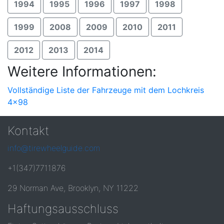
1994
1995
1996
1997
1998
1999
2008
2009
2010
2011
2012
2013
2014
Weitere Informationen:
Vollständige Liste der Fahrzeuge mit dem Lochkreis
4x98
Kontakt
info@tirewheelguide.com
+1(347)7711876
29 Norman Ave, Brooklyn, NY 11222
Haftungsausschluss