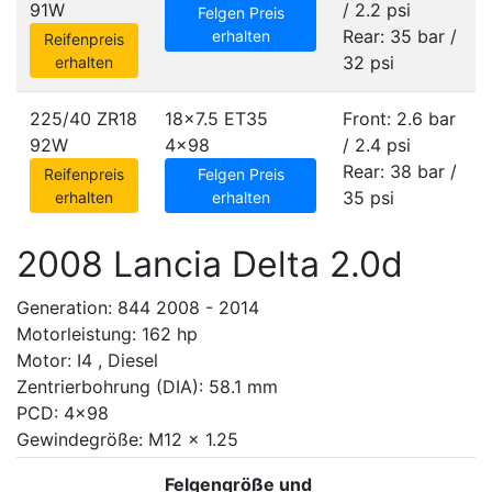
91W
/ 2.2 psi
Felgen Preis
Rear: 35 bar /
erhalten
Reifenpreis
32 psi
erhalten
225/40 ZR18
18x7.5 ET35
Front: 2.6 bar
92W
4x98
/ 2.4 psi
Rear: 38 bar /
Reifenpreis
Felgen Preis
35 psi
erhalten
erhalten
2008 Lancia Delta 2.0d
Generation: 844 2008 - 2014
Motorleistung: 162 hp
Motor: I4 , Diesel
Zentrierbohrung (DIA): 58.1 mm
PCD: 4x98
Gewindegröße: M12 x 1.25
Felgengröße und