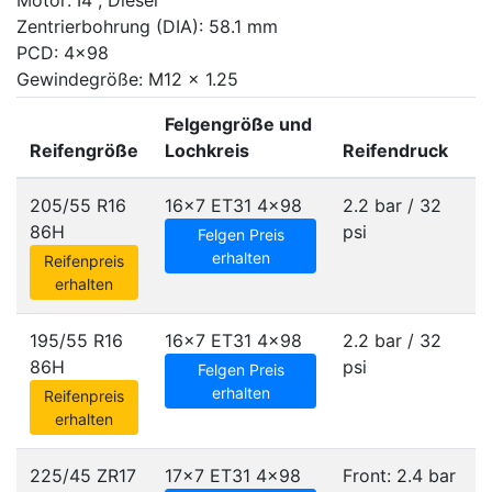
Motor: I4 , Diesel
Zentrierbohrung (DIA): 58.1 mm
PCD: 4x98
Gewindegröße: M12 x 1.25
Felgengröße und
Reifengröße
Lochkreis
Reifendruck
205/55 R16
16x7 ET31
4x98
2.2 bar / 32
86H
psi
Felgen Preis
erhalten
Reifenpreis
erhalten
195/55 R16
16x7 ET31
4x98
2.2 bar / 32
86H
psi
Felgen Preis
erhalten
Reifenpreis
erhalten
225/45 ZR17
17x7 ET31
4x98
Front: 2.4 bar