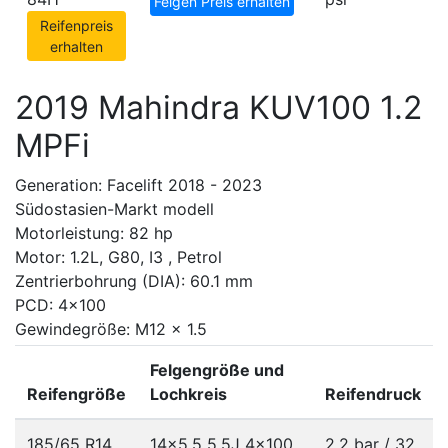
Felgen Preis erhalten
Reifenpreis
erhalten
2019 Mahindra KUV100 1.2
MPFi
Generation: Facelift 2018 - 2023
Südostasien-Markt modell
Motorleistung: 82 hp
Motor: 1.2L, G80, I3 , Petrol
Zentrierbohrung (DIA): 60.1 mm
PCD: 4x100
Gewindegröße: M12 x 1.5
Felgengröße und
Reifengröße
Lochkreis
Reifendruck
185/65 R14
14x5.5 5.5J
4x100
2.2 bar / 32