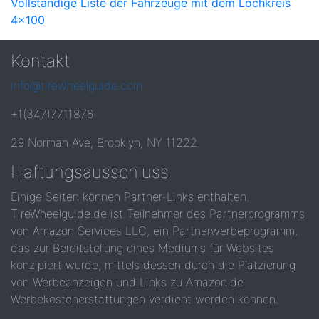
Vollständige Liste der Fahrzeuge mit dem Lochkreis
4x100
Kontakt
info@tirewheelguide.com
+1(347)7711876
29 Norman Ave, Brooklyn, NY 11222
Haftungsausschluss
Einige Seiten können Partner-Links enthalten.
TireWheelguide.de ist Teilnehmer des Partnerprogramms
von Amazon Services LLC, ein Partnerwerbeprogramm,
das zur Bereitstellung eines Mediums für Websites
konzipiert wurde, mittels dessen durch die Platzierung
von Werbeanzeigen und Links zu Amazon.de
Werbekostenerstattungen verdient werden können.