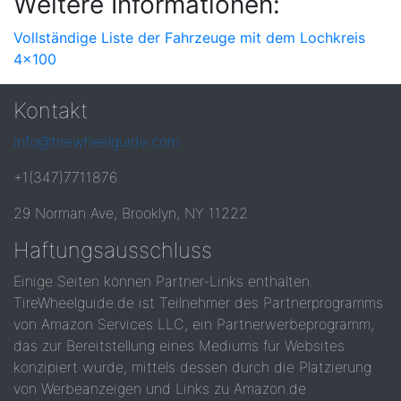
Weitere Informationen:
Vollständige Liste der Fahrzeuge mit dem Lochkreis
4x100
Kontakt
info@tirewheelguide.com
+1(347)7711876
29 Norman Ave, Brooklyn, NY 11222
Haftungsausschluss
Einige Seiten können Partner-Links enthalten.
TireWheelguide.de ist Teilnehmer des Partnerprogramms
von Amazon Services LLC, ein Partnerwerbeprogramm,
das zur Bereitstellung eines Mediums für Websites
konzipiert wurde, mittels dessen durch die Platzierung
von Werbeanzeigen und Links zu Amazon.de