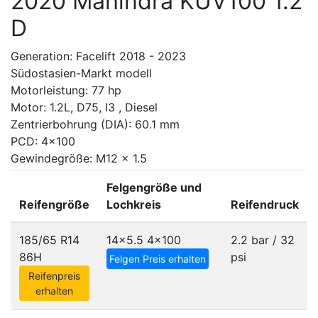
2020 Mahindra KUV100 1.2
D
Generation: Facelift 2018 - 2023
Südostasien-Markt modell
Motorleistung: 77 hp
Motor: 1.2L, D75, I3 , Diesel
Zentrierbohrung (DIA): 60.1 mm
PCD: 4x100
Gewindegröße: M12 x 1.5
Felgengröße und
Reifengröße
Lochkreis
Reifendruck
185/65 R14
14x5.5
4x100
2.2 bar / 32
86H
psi
Felgen Preis erhalten
Reifenpreis
erhalten