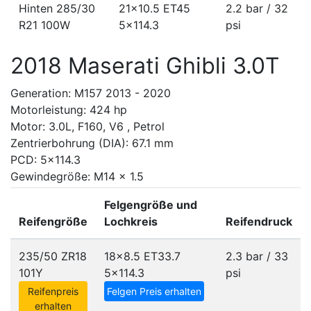
Hinten 285/30
21x10.5 ET45
2.2 bar / 32
R21 100W
5x114.3
psi
2018 Maserati Ghibli 3.0T
Generation: M157 2013 - 2020
Motorleistung: 424 hp
Motor: 3.0L, F160, V6 , Petrol
Zentrierbohrung (DIA): 67.1 mm
PCD: 5x114.3
Gewindegröße: M14 x 1.5
Felgengröße und
Reifengröße
Lochkreis
Reifendruck
235/50 ZR18
18x8.5 ET33.7
2.3 bar / 33
101Y
5x114.3
psi
Reifenpreis
Felgen Preis erhalten
erhalten