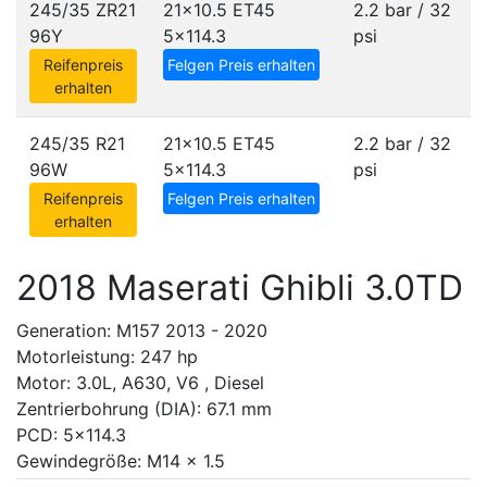
245/35 ZR21
21x10.5 ET45
2.2 bar / 32
96Y
5x114.3
psi
Reifenpreis
Felgen Preis erhalten
erhalten
245/35 R21
21x10.5 ET45
2.2 bar / 32
96W
5x114.3
psi
Reifenpreis
Felgen Preis erhalten
erhalten
2018 Maserati Ghibli 3.0TD
Generation: M157 2013 - 2020
Motorleistung: 247 hp
Motor: 3.0L, A630, V6 , Diesel
Zentrierbohrung (DIA): 67.1 mm
PCD: 5x114.3
Gewindegröße: M14 x 1.5