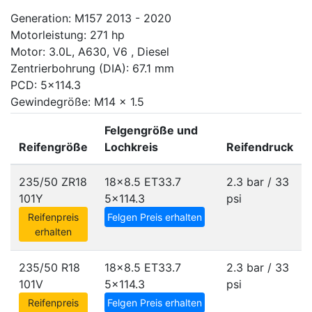
Generation: M157 2013 - 2020
Motorleistung: 271 hp
Motor: 3.0L, A630, V6 , Diesel
Zentrierbohrung (DIA): 67.1 mm
PCD: 5x114.3
Gewindegröße: M14 x 1.5
Felgengröße und
Reifengröße
Lochkreis
Reifendruck
235/50 ZR18
18x8.5 ET33.7
2.3 bar / 33
101Y
5x114.3
psi
Reifenpreis
Felgen Preis erhalten
erhalten
235/50 R18
18x8.5 ET33.7
2.3 bar / 33
101V
5x114.3
psi
Reifenpreis
Felgen Preis erhalten