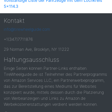
Vollständige Liste der Fahrzeuge mit dem Lochkreis
5x114.3
Kontakt
info@tirewheelguide.com
+1(347)7711876
29 Norman Ave, Brooklyn, NY 11222
Haftungsausschluss
Einige Seiten können Partner-Links enthalten.
TireWheelguide.de ist Teilnehmer des Partnerprogramms
von Amazon Services LLC, ein Partnerwerbeprogramm,
das zur Bereitstellung eines Mediums für Websites
konzipiert wurde, mittels dessen durch die Platzierung
von Werbeanzeigen und Links zu Amazon.de
Werbekostenerstattungen verdient werden können.