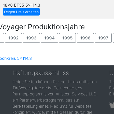
18x8 ET35
5x114.3
Felgen Preis erhalten
Voyager Produktionsjahre
1
1992
1993
1994
1995
1996
1997
ochkreis 5x114.3
Haftungsausschluss
Ü
Einige Seiten können Partner-Links enthalten.
Ti
TireWheelguide.de ist Teilnehmer des
En
Partnerprogramms von Amazon Services LLC,
Er
ein Partnerwerbeprogramm, das zur
Bereitstellung eines Mediums für Websites
konzipiert wurde, mittels dessen durch die