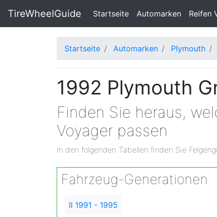
TireWheelGuide
(current)
Startseite
Automarken
Reifen 
Startseite
Automarken
Plymouth
1992 Plymouth Gr
Finden Sie heraus, we
Voyager passen
In den folgenden Tabellen finden Sie Felgeng
Fahrzeug-Generationen
II 1991 - 1995