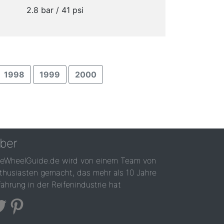
2.8 bar / 41 psi
1998
1999
2000
ber
reWheelGuide.de wird von einem Team von
thusiasten gemacht, das mehr als 10 Jahre
fahrung in der Reifenindustrie hat