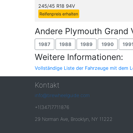
245/45 R18 94V
Reifenpreis erhalten
Andere Plymouth Grand 
1987
1988
1989
1990
199
Weitere Informationen:
Vollständige Liste der Fahrzeuge mit dem L
Kontakt
info@tirewheelguide.com
+1(347)7711876
29 Norman Ave, Brooklyn, NY 11222