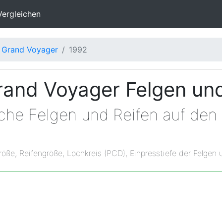
Vergleichen
Grand Voyager
1992
and Voyager Felgen un
lche Felgen und Reifen auf de
röße, Reifengröße, Lochkreis (PCD), Einpresstiefe der Felgen 