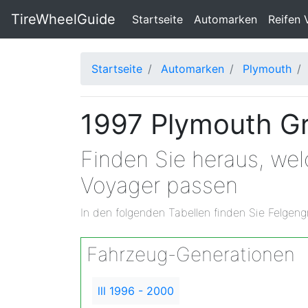
TireWheelGuide
(current)
Startseite
Automarken
Reifen 
Startseite
Automarken
Plymouth
1997 Plymouth Gr
Finden Sie heraus, we
Voyager passen
In den folgenden Tabellen finden Sie Felgeng
Fahrzeug-Generationen
lll 1996 - 2000