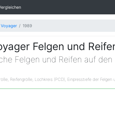
Vergleichen
Voyager
1989
yager Felgen und Reif
lche Felgen und Reifen auf de
röße, Reifengröße, Lochkreis (PCD), Einpresstiefe der Felgen 