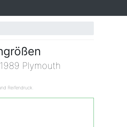
engrößen
n 1989 Plymouth
und Reifendruck.