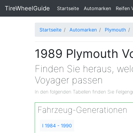
TireWheelGuide
(current)
Startseite
Automarken
Reifen 
Startseite
Automarken
Plymouth
1989 Plymouth Vo
Finden Sie heraus, we
Voyager passen
In den folgenden Tabellen finden Sie Felgeng
Fahrzeug-Generationen
I 1984 - 1990