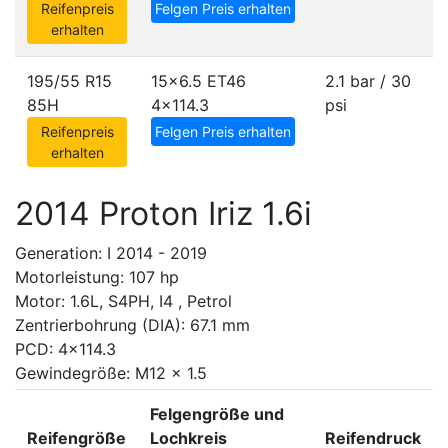
Reifenpreis
Felgen Preis erhalten
erhalten
195/55 R15
15x6.5 ET46
2.1 bar / 30
85H
4x114.3
psi
Reifenpreis
Felgen Preis erhalten
erhalten
2014 Proton Iriz 1.6i
Generation: I 2014 - 2019
Motorleistung: 107 hp
Motor: 1.6L, S4PH, I4 , Petrol
Zentrierbohrung (DIA): 67.1 mm
PCD: 4x114.3
Gewindegröße: M12 x 1.5
Felgengröße und
Reifengröße
Lochkreis
Reifendruck