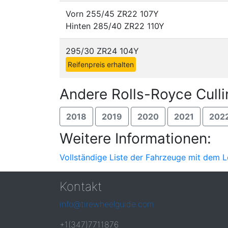
Vorn 255/45 ZR22 107Y
Hinten 285/40 ZR22 110Y
295/30 ZR24 104Y
Reifenpreis erhalten
Andere Rolls-Royce Culli
2018
2019
2020
2021
202
Weitere Informationen:
Vollständige Liste der Fahrzeuge mit dem 
Kontakt
info@tirewheelguide.com
+1(347)7711876