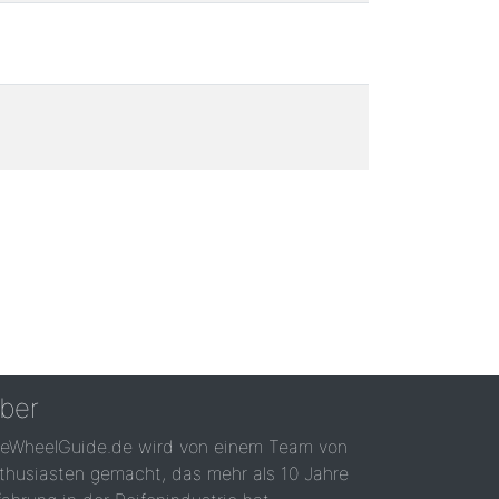
ber
reWheelGuide.de wird von einem Team von
thusiasten gemacht, das mehr als 10 Jahre