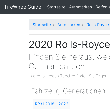
TireWheelGuide
(current)
Startseite
Automarken
Reifen 
Startseite
Automarken
Rolls-Royce
2020 Rolls-Royce
Finden Sie heraus, we
Cullinan passen
In den folgenden Tabellen finden Sie Felgeng
Fahrzeug-Generationen
RR31 2018 - 2023