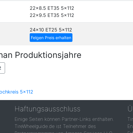
22x8.5 ET35
5x112
22x9.5 ET35
5x112
24x10 ET25
5x112
Felgen Preis erhalten
nan Produktionsjahre
2
Lochkreis 5x112
Haftungsausschluss
Ü
Einige Seiten können Partner-Links enthalten.
Ti
TireWheelguide.de ist Teilnehmer des
En