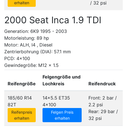
/ 32 psi
erhalten
2000 Seat Inca 1.9 TDI
Generation: 6K9 1995 - 2003
Motorleistung: 89 hp
Motor: ALH, I4 , Diesel
Zentrierbohrung (DIA): 57.1 mm
PCD: 4x100
Gewindegröße: M12 x 1.5
Felgengröße und
Reifengröße
Lochkreis
Reifendruck
185/60 R14
14x5.5 ET35
Front: 2 bar /
82T
4x100
2.2 psi
Rear: 29 bar /
Reifenpreis
Felgen Preis
32 psi
erhalten
erhalten