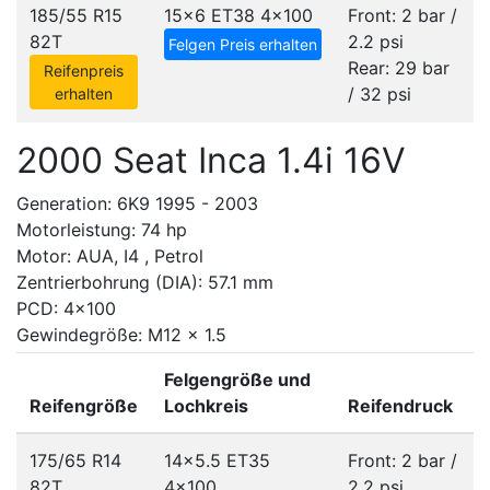
185/55 R15
15x6 ET38
4x100
Front: 2 bar /
82T
2.2 psi
Felgen Preis erhalten
Rear: 29 bar
Reifenpreis
/ 32 psi
erhalten
2000 Seat Inca 1.4i 16V
Generation: 6K9 1995 - 2003
Motorleistung: 74 hp
Motor: AUA, I4 , Petrol
Zentrierbohrung (DIA): 57.1 mm
PCD: 4x100
Gewindegröße: M12 x 1.5
Felgengröße und
Reifengröße
Lochkreis
Reifendruck
175/65 R14
14x5.5 ET35
Front: 2 bar /
82T
4x100
2.2 psi