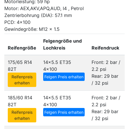
Motorleistung: 59 hp
Motor: AEX,AKV,APQ,AUD, I4 , Petrol
Zentrierbohrung (DIA): 57.1 mm
PCD: 4x100
Gewindegröße: M12 x 1.5
Felgengröße und
Reifengröße
Lochkreis
Reifendruck
175/65 R14
14x5.5 ET35
Front: 2 bar /
82T
4x100
2.2 psi
Rear: 29 bar
Reifenpreis
Felgen Preis erhalten
/ 32 psi
erhalten
185/60 R14
14x5.5 ET35
Front: 2 bar /
82T
4x100
2.2 psi
Rear: 29 bar
Reifenpreis
Felgen Preis erhalten
/ 32 psi
erhalten