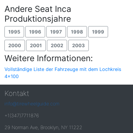
Andere Seat Inca
Produktionsjahre
1995
1996
1997
1998
1999
2000
2001
2002
2003
Weitere Informationen:
Vollständige Liste der Fahrzeuge mit dem Lochkreis
4x100
Kontakt
info@tirewheelguide.com
+1(347)7711876
29 Norman Ave, Brooklyn, NY 11222