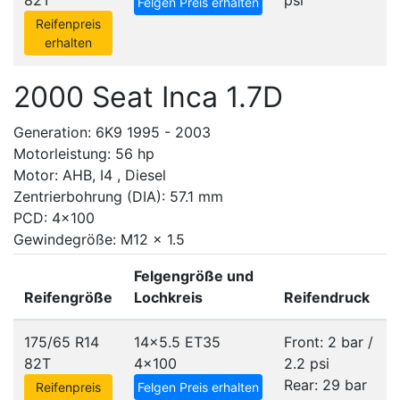
82T
psi
Felgen Preis erhalten
Reifenpreis
erhalten
2000 Seat Inca 1.7D
Generation: 6K9 1995 - 2003
Motorleistung: 56 hp
Motor: AHB, I4 , Diesel
Zentrierbohrung (DIA): 57.1 mm
PCD: 4x100
Gewindegröße: M12 x 1.5
Felgengröße und
Reifengröße
Lochkreis
Reifendruck
175/65 R14
14x5.5 ET35
Front: 2 bar /
82T
4x100
2.2 psi
Rear: 29 bar
Reifenpreis
Felgen Preis erhalten