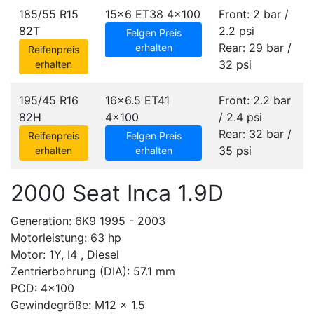
185/55 R15
15x6 ET38
4x100
Front: 2 bar /
82T
2.2 psi
Felgen Preis
Rear: 29 bar /
erhalten
Reifenpreis
32 psi
erhalten
195/45 R16
16x6.5 ET41
Front: 2.2 bar
82H
4x100
/ 2.4 psi
Rear: 32 bar /
Reifenpreis
Felgen Preis
35 psi
erhalten
erhalten
2000 Seat Inca 1.9D
Generation: 6K9 1995 - 2003
Motorleistung: 63 hp
Motor: 1Y, I4 , Diesel
Zentrierbohrung (DIA): 57.1 mm
PCD: 4x100
Gewindegröße: M12 x 1.5