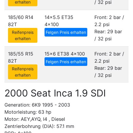
/ 32 psi
erhalten
185/60 R14
14x5.5 ET35
Front: 2 bar /
82T
4x100
2.2 psi
Rear: 29 bar
Reifenpreis
Felgen Preis erhalten
/ 32 psi
erhalten
185/55 R15
15x6 ET38
4x100
Front: 2 bar /
82T
2.2 psi
Felgen Preis erhalten
Rear: 29 bar
Reifenpreis
/ 32 psi
erhalten
2000 Seat Inca 1.9 SDI
Generation: 6K9 1995 - 2003
Motorleistung: 63 hp
Motor: AEY,AYQ, I4 , Diesel
Zentrierbohrung (DIA): 57.1 mm