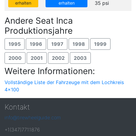
35 psi
erhalten
erhalten
Andere Seat Inca
Produktionsjahre
1995
1996
1997
1998
1999
2000
2001
2002
2003
Weitere Informationen:
Vollständige Liste der Fahrzeuge mit dem Lochkreis
4x100
Kontakt
info@tirewheelguide.com
+1(347)7711876