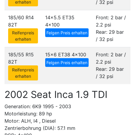
/ 32 psi
erhalten
185/60 R14
14x5.5 ET35
Front: 2 bar /
82T
4x100
2.2 psi
Rear: 29 bar
Reifenpreis
Felgen Preis erhalten
/ 32 psi
erhalten
185/55 R15
15x6 ET38
4x100
Front: 2 bar /
82T
2.2 psi
Felgen Preis erhalten
Rear: 29 bar
Reifenpreis
/ 32 psi
erhalten
2002 Seat Inca 1.9 TDI
Generation: 6K9 1995 - 2003
Motorleistung: 89 hp
Motor: ALH, I4 , Diesel
Zentrierbohrung (DIA): 57.1 mm