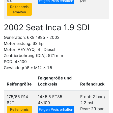
82T
psi
Felgen Preis erhalten
Reifenpreis
erhalten
2002 Seat Inca 1.9 SDI
Generation: 6K9 1995 - 2003
Motorleistung: 63 hp
Motor: AEY,AYQ, I4 , Diesel
Zentrierbohrung (DIA): 57.1 mm
PCD: 4x100
Gewindegröße: M12 x 1.5
Felgengröße und
Reifengröße
Lochkreis
Reifendruck
175/65 R14
14x5.5 ET35
Front: 2 bar /
82T
4x100
2.2 psi
Rear: 29 bar
Reifenpreis
Felgen Preis erhalten