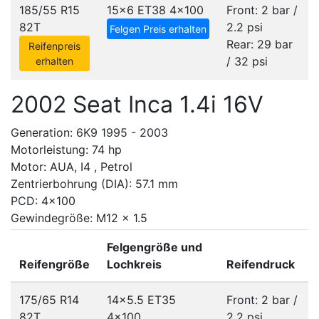
185/55 R15
15x6 ET38
4x100
Front: 2 bar /
82T
2.2 psi
Felgen Preis erhalten
Rear: 29 bar
Reifenpreis
/ 32 psi
erhalten
2002 Seat Inca 1.4i 16V
Generation: 6K9 1995 - 2003
Motorleistung: 74 hp
Motor: AUA, I4 , Petrol
Zentrierbohrung (DIA): 57.1 mm
PCD: 4x100
Gewindegröße: M12 x 1.5
Felgengröße und
Reifengröße
Lochkreis
Reifendruck
175/65 R14
14x5.5 ET35
Front: 2 bar /
82T
4x100
2.2 psi