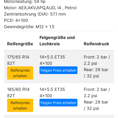
Motorleistung: 59 hp
Motor: AEX,AKV,APQ,AUD, I4 , Petrol
Zentrierbohrung (DIA): 57.1 mm
PCD: 4x100
Gewindegröße: M12 x 1.5
Felgengröße und
Reifengröße
Lochkreis
Reifendruck
175/65 R14
14x5.5 ET35
Front: 2 bar /
82T
4x100
2.2 psi
Rear: 29 bar
Reifenpreis
Felgen Preis erhalten
/ 32 psi
erhalten
185/60 R14
14x5.5 ET35
Front: 2 bar /
82T
4x100
2.2 psi
Rear: 29 bar
Reifenpreis
Felgen Preis erhalten
/ 32 psi
erhalten