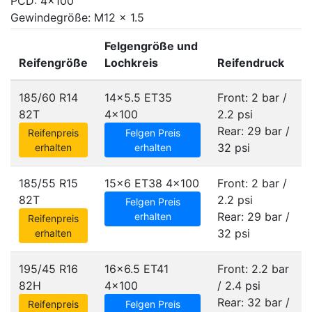
PCD: 4x100
Gewindegröße: M12 x 1.5
Felgengröße und
Reifengröße
Lochkreis
Reifendruck
185/60 R14
14x5.5 ET35
Front: 2 bar /
82T
4x100
2.2 psi
Rear: 29 bar /
Reifenpreis
Felgen Preis
32 psi
erhalten
erhalten
185/55 R15
15x6 ET38
4x100
Front: 2 bar /
82T
2.2 psi
Felgen Preis
Rear: 29 bar /
erhalten
Reifenpreis
32 psi
erhalten
195/45 R16
16x6.5 ET41
Front: 2.2 bar
82H
4x100
/ 2.4 psi
Rear: 32 bar /
Reifenpreis
Felgen Preis