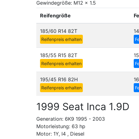
Gewindegröße: M12 x 1.5
Reifengröße
F
185/60 R14 82T
1
Reifenpreis erhalten
Fe
185/55 R15 82T
1
Reifenpreis erhalten
Fe
195/45 R16 82H
16
Reifenpreis erhalten
Fe
1999 Seat Inca 1.9D
Generation: 6K9 1995 - 2003
Motorleistung: 63 hp
Motor: 1Y, I4 , Diesel