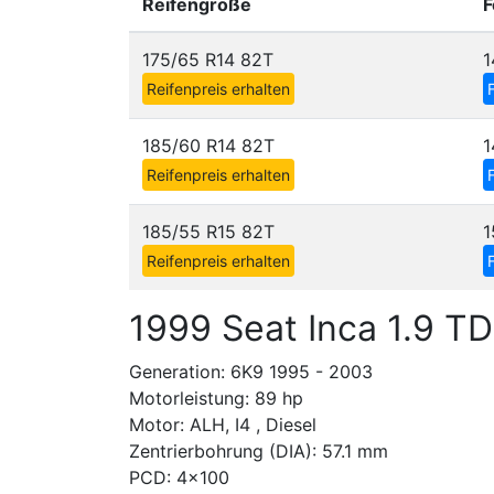
Reifengröße
F
175/65 R14 82T
1
Reifenpreis erhalten
185/60 R14 82T
1
Reifenpreis erhalten
185/55 R15 82T
1
Reifenpreis erhalten
1999 Seat Inca 1.9 TD
Generation: 6K9 1995 - 2003
Motorleistung: 89 hp
Motor: ALH, I4 , Diesel
Zentrierbohrung (DIA): 57.1 mm
PCD: 4x100