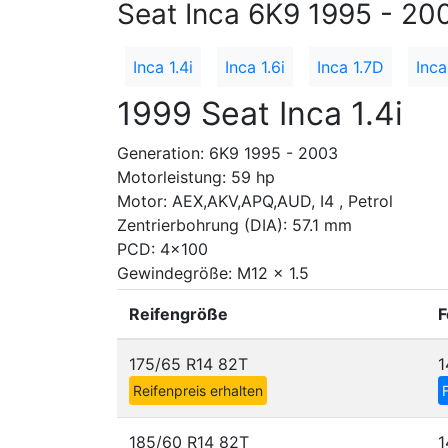
Seat Inca 6K9 1995 - 20
Inca 1.4i
Inca 1.6i
Inca 1.7D
Inca
1999 Seat Inca 1.4i
Generation: 6K9 1995 - 2003
Motorleistung: 59 hp
Motor: AEX,AKV,APQ,AUD, I4 , Petrol
Zentrierbohrung (DIA): 57.1 mm
PCD: 4x100
Gewindegröße: M12 x 1.5
Reifengröße
F
175/65 R14 82T
1
Reifenpreis erhalten
185/60 R14 82T
1