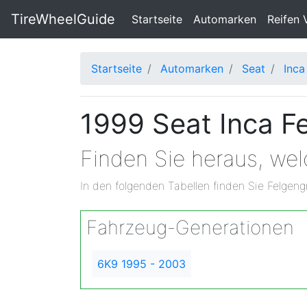
TireWheelGuide
(current)
Startseite
Automarken
Reifen 
Startseite
Automarken
Seat
Inca
1999 Seat Inca F
Finden Sie heraus, we
In den folgenden Tabellen finden Sie Felgeng
Fahrzeug-Generationen
6K9 1995 - 2003