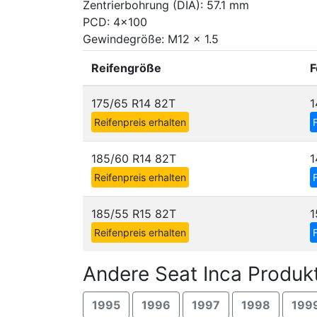
Zentrierbohrung (DIA): 57.1 mm
PCD: 4x100
Gewindegröße: M12 x 1.5
Reifengröße
F
175/65 R14 82T
1
Reifenpreis erhalten
185/60 R14 82T
1
Reifenpreis erhalten
185/55 R15 82T
1
Reifenpreis erhalten
Andere Seat Inca Produk
1995
1996
1997
1998
199