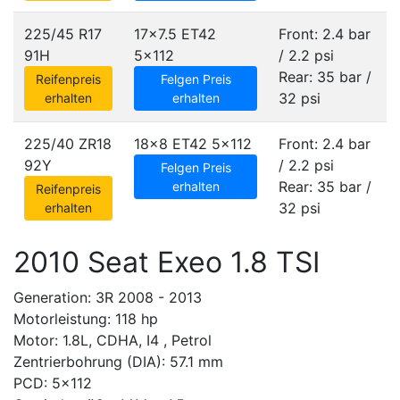
225/45 R17
17x7.5 ET42
Front: 2.4 bar
91H
5x112
/ 2.2 psi
Rear: 35 bar /
Reifenpreis
Felgen Preis
32 psi
erhalten
erhalten
225/40 ZR18
18x8 ET42
5x112
Front: 2.4 bar
92Y
/ 2.2 psi
Felgen Preis
Rear: 35 bar /
erhalten
Reifenpreis
32 psi
erhalten
2010 Seat Exeo 1.8 TSI
Generation: 3R 2008 - 2013
Motorleistung: 118 hp
Motor: 1.8L, CDHA, I4 , Petrol
Zentrierbohrung (DIA): 57.1 mm
PCD: 5x112