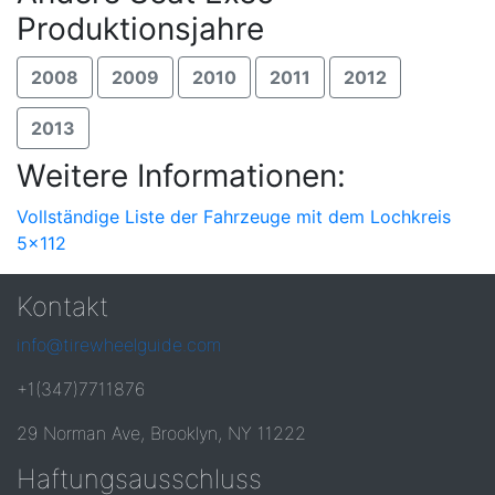
Produktionsjahre
2008
2009
2010
2011
2012
2013
Weitere Informationen:
Vollständige Liste der Fahrzeuge mit dem Lochkreis
5x112
Kontakt
info@tirewheelguide.com
+1(347)7711876
29 Norman Ave, Brooklyn, NY 11222
Haftungsausschluss