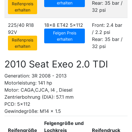
Rear: 35 bar /
erhalten
Reifenpreis
32 psi
erhalten
225/40 R18
18x8 ET42
5x112
Front: 2.4 bar
92V
/ 2.2 psi
Felgen Preis
Rear: 35 bar /
erhalten
Reifenpreis
32 psi
erhalten
2010 Seat Exeo 2.0 TDI
Generation: 3R 2008 - 2013
Motorleistung: 141 hp
Motor: CAGA,CJCA, I4 , Diesel
Zentrierbohrung (DIA): 57.1 mm
PCD: 5x112
Gewindegröße: M14 x 1.5
Felgengröße und
Reifengröße
Lochkreis
Reifendruck