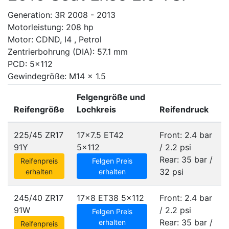
Generation: 3R 2008 - 2013
Motorleistung: 208 hp
Motor: CDND, I4 , Petrol
Zentrierbohrung (DIA): 57.1 mm
PCD: 5x112
Gewindegröße: M14 x 1.5
Felgengröße und
Reifengröße
Lochkreis
Reifendruck
225/45 ZR17
17x7.5 ET42
Front: 2.4 bar
91Y
5x112
/ 2.2 psi
Rear: 35 bar /
Reifenpreis
Felgen Preis
32 psi
erhalten
erhalten
245/40 ZR17
17x8 ET38
5x112
Front: 2.4 bar
91W
/ 2.2 psi
Felgen Preis
Rear: 35 bar /
erhalten
Reifenpreis