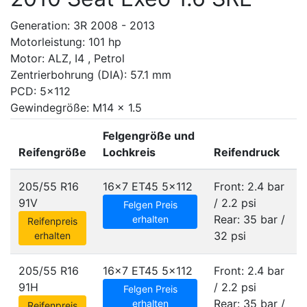
Generation: 3R 2008 - 2013
Motorleistung: 101 hp
Motor: ALZ, I4 , Petrol
Zentrierbohrung (DIA): 57.1 mm
PCD: 5x112
Gewindegröße: M14 x 1.5
Felgengröße und
Reifengröße
Lochkreis
Reifendruck
205/55 R16
16x7 ET45
5x112
Front: 2.4 bar
91V
/ 2.2 psi
Felgen Preis
Rear: 35 bar /
erhalten
Reifenpreis
32 psi
erhalten
205/55 R16
16x7 ET45
5x112
Front: 2.4 bar
91H
/ 2.2 psi
Felgen Preis
Rear: 35 bar /
erhalten
Reifenpreis