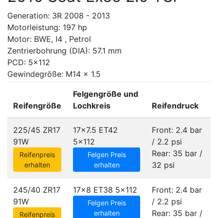
Generation: 3R 2008 - 2013
Motorleistung: 197 hp
Motor: BWE, I4 , Petrol
Zentrierbohrung (DIA): 57.1 mm
PCD: 5x112
Gewindegröße: M14 x 1.5
Felgengröße und
Reifengröße
Lochkreis
Reifendruck
225/45 ZR17
17x7.5 ET42
Front: 2.4 bar
91W
5x112
/ 2.2 psi
Rear: 35 bar /
Reifenpreis
Felgen Preis
32 psi
erhalten
erhalten
245/40 ZR17
17x8 ET38
5x112
Front: 2.4 bar
91W
/ 2.2 psi
Felgen Preis
Rear: 35 bar /
erhalten
Reifenpreis