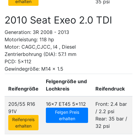
35 psi
erhalten
2010 Seat Exeo 2.0 TDI
Generation: 3R 2008 - 2013
Motorleistung: 118 hp
Motor: CAGC,CJCC, I4 , Diesel
Zentrierbohrung (DIA): 57.1 mm
PCD: 5x112
Gewindegröße: M14 x 1.5
Felgengröße und
Reifengröße
Lochkreis
Reifendruck
205/55 R16
16x7 ET45
5x112
Front: 2.4 bar
91V
/ 2.2 psi
Felgen Preis
Rear: 35 bar /
erhalten
Reifenpreis
32 psi
erhalten