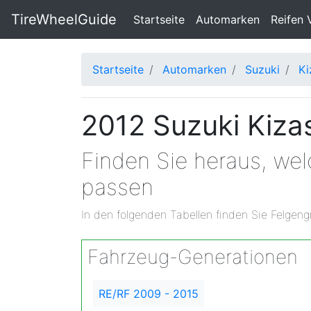
TireWheelGuide
(current)
Startseite
Automarken
Reifen 
Startseite
Automarken
Suzuki
Ki
2012 Suzuki Kiza
Finden Sie heraus, wel
passen
In den folgenden Tabellen finden Sie Felgeng
Fahrzeug-Generationen
RE/RF 2009 - 2015