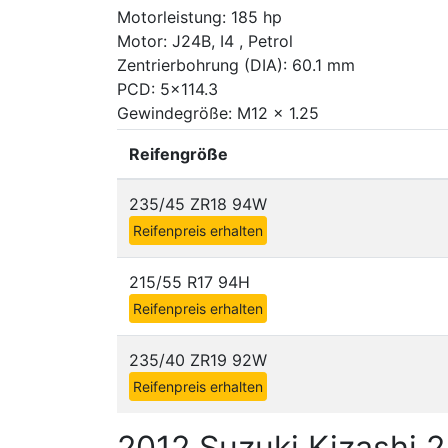
Motorleistung: 185 hp
Motor: J24B, I4 , Petrol
Zentrierbohrung (DIA): 60.1 mm
PCD: 5x114.3
Gewindegröße: M12 x 1.25
Reifengröße
235/45 ZR18 94W
Reifenpreis erhalten
215/55 R17 94H
Reifenpreis erhalten
235/40 ZR19 92W
Reifenpreis erhalten
2012 Suzuki Kizashi 