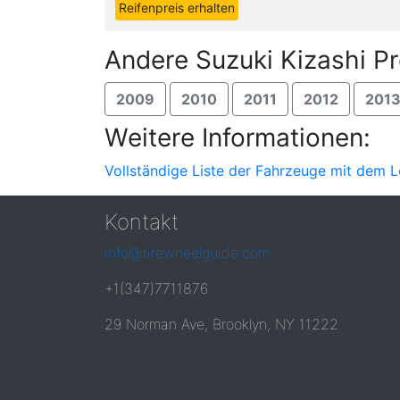
Reifenpreis erhalten
Andere Suzuki Kizashi P
2009
2010
2011
2012
201
Weitere Informationen:
Vollständige Liste der Fahrzeuge mit dem L
Kontakt
info@tirewheelguide.com
+1(347)7711876
29 Norman Ave, Brooklyn, NY 11222