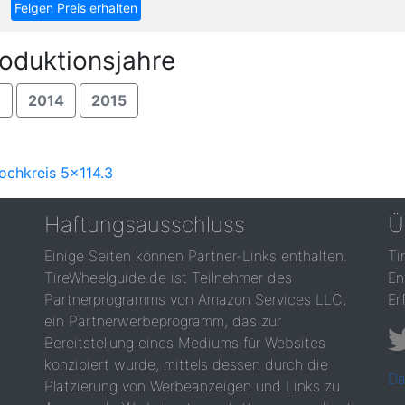
Felgen Preis erhalten
roduktionsjahre
3
2014
2015
ochkreis 5x114.3
Haftungsausschluss
Ü
Einige Seiten können Partner-Links enthalten.
Ti
TireWheelguide.de ist Teilnehmer des
En
Partnerprogramms von Amazon Services LLC,
Er
ein Partnerwerbeprogramm, das zur
Bereitstellung eines Mediums für Websites
konzipiert wurde, mittels dessen durch die
Da
Platzierung von Werbeanzeigen und Links zu