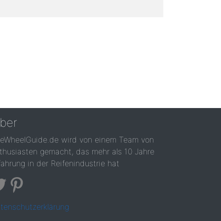
ber
reWheelGuide.de wird von einem Team von
thusiasten gemacht, das mehr als 10 Jahre
fahrung in der Reifenindustrie hat
tenschutzerklärung