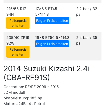
215/55 R17
17x6.5 ET45
2.2 bar / 32
94H
5x114.3
psi
Reifenpreis
Felgen Preis erhalten
erhalten
235/40 ZR19
19x8 ET50
5x114.3
2.4 bar / 35
92W
psi
Felgen Preis erhalten
Reifenpreis
erhalten
2014 Suzuki Kizashi 2.4i
(CBA-RF91S)
Generation: RE/RF 2009 - 2015
JDM modell
Motorleistung: 185 hp
Motor: J24B, I4 , Petrol