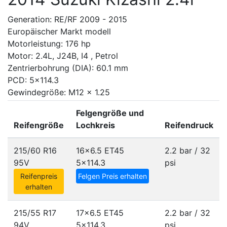
Generation: RE/RF 2009 - 2015
Europäischer Markt modell
Motorleistung: 176 hp
Motor: 2.4L, J24B, I4 , Petrol
Zentrierbohrung (DIA): 60.1 mm
PCD: 5x114.3
Gewindegröße: M12 x 1.25
Felgengröße und
Reifengröße
Lochkreis
Reifendruck
215/60 R16
16x6.5 ET45
2.2 bar / 32
95V
5x114.3
psi
Reifenpreis
Felgen Preis erhalten
erhalten
215/55 R17
17x6.5 ET45
2.2 bar / 32
94V
5x114.3
psi