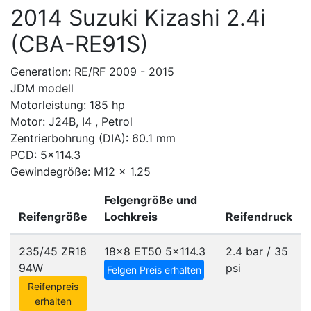
2014 Suzuki Kizashi 2.4i
(CBA-RE91S)
Generation: RE/RF 2009 - 2015
JDM modell
Motorleistung: 185 hp
Motor: J24B, I4 , Petrol
Zentrierbohrung (DIA): 60.1 mm
PCD: 5x114.3
Gewindegröße: M12 x 1.25
Felgengröße und
Reifengröße
Lochkreis
Reifendruck
235/45 ZR18
18x8 ET50
5x114.3
2.4 bar / 35
94W
psi
Felgen Preis erhalten
Reifenpreis
erhalten