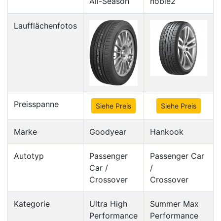
All-Season
noble2
Laufflächenfotos
Preisspanne
Siehe Preis
Siehe Preis
Marke
Goodyear
Hankook
Autotyp
Passenger
Passenger Car
Car /
/
Crossover
Crossover
Kategorie
Ultra High
Summer Max
Performance
Performance