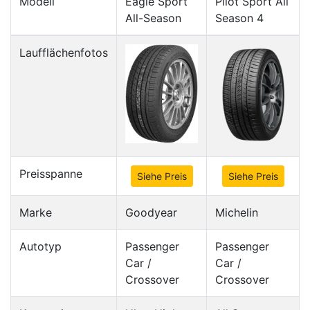
Modell
Eagle Sport
Pilot Sport All
All-Season
Season 4
Laufflächenfotos
Preisspanne
Siehe Preis
Siehe Preis
Marke
Goodyear
Michelin
Autotyp
Passenger
Passenger
Car /
Car /
Crossover
Crossover