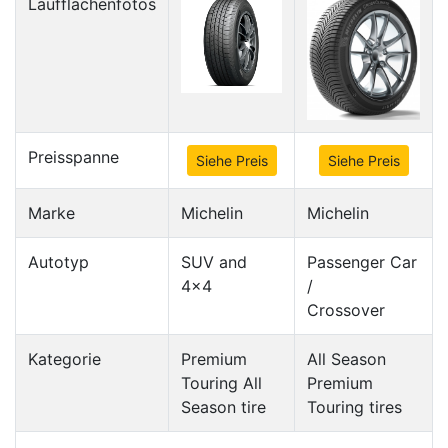
Laufflächenfotos
Preisspanne
Siehe Preis
Siehe Preis
Marke
Michelin
Michelin
Autotyp
SUV and
Passenger Car
4x4
/
Crossover
Kategorie
Premium
All Season
Touring All
Premium
Season tire
Touring tires