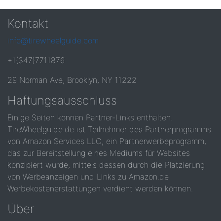
Kontakt
info@tirewheelguide.com
+1(347)7711876
29 Norman Ave, Brooklyn, NY 11222
Haftungsausschluss
Einige Seiten können Partner-Links enthalten.
TireWheelguide.de ist Teilnehmer des Partnerprogramms
von Amazon Services LLC, ein Partnerwerbeprogramm,
das zur Bereitstellung eines Mediums für Websites
konzipiert wurde, mittels dessen durch die Platzierung
von Werbeanzeigen und Links zu Amazon.de
Werbekostenerstattungen verdient werden können.
Über