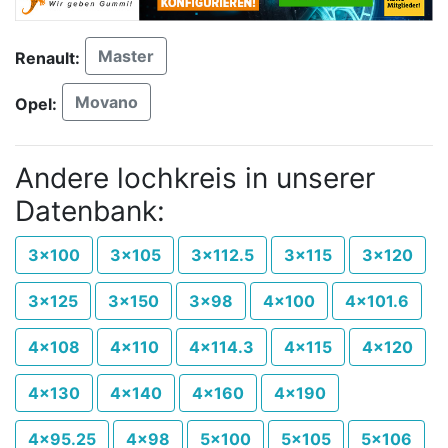
Master
Renault:
Movano
Opel:
Andere lochkreis in unserer
Datenbank:
3x100
3x105
3x112.5
3x115
3x120
3x125
3x150
3x98
4x100
4x101.6
4x108
4x110
4x114.3
4x115
4x120
4x130
4x140
4x160
4x190
4x95.25
4x98
5x100
5x105
5x106