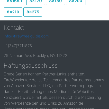
8x165.1
8x170
8x180
8x200
8x210
8x275
Kontakt
info@tirewheelguide.com
+1(347)7711876
29 Norman Ave, Brooklyn, NY 11222
Haftungsausschluss
Einige Seiten können Partner-Links enthalten.
TireWheelguide.de ist Teilnehmer des Partnerprogramms
von Amazon Services LLC, ein Partnerwerbeprogramm,
das zur Bereitstellung eines Mediums für Websites
konzipiert wurde, mittels dessen durch die Platzierung
von Werbeanzeigen und Links zu Amazon.de
Werbekostenerstattungen verdient werden können.