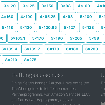
3x120
3x125
3x150
3x98
4x100
4x1
4x160
4x190
4x95.25
4x98
5x100
5x
5x118
5x120
5x120.65
5x127
5x128
5
60
5x165.1
5x170
5x190
5x205
5x98
6x139.4
6x139.7
6x170
6x180
6x200
8x210
8x275
Haftungsausschluss
Ü
Einige Seiten können Partner-Links enthalten.
Ti
TireWheelguide.de ist Teilnehmer des
En
Partnerprogramms von Amazon Services LLC,
Er
ein Partnerwerbeprogramm, das zur