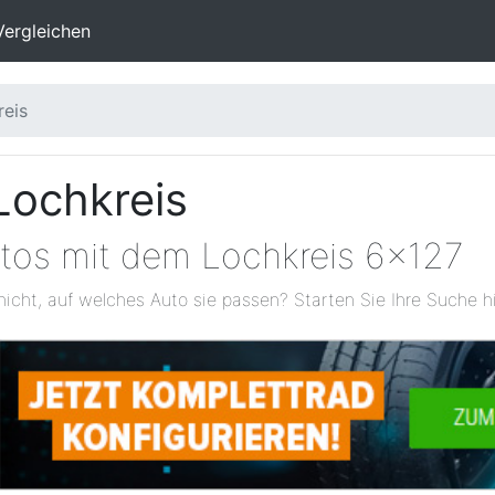
Vergleichen
eis
Lochkreis
utos mit dem Lochkreis 6x127
nicht, auf welches Auto sie passen? Starten Sie Ihre Suche hi