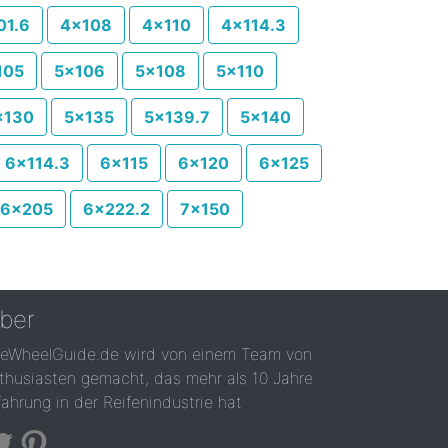
01.6
4x108
4x110
4x114.3
105
5x106
5x108
5x110
x130
5x135
5x139.7
5x140
6x114.3
6x115
6x120
6x125
6x205
6x222.2
7x150
ber
reWheelGuide.de wird von einem Team von
thusiasten gemacht, das mehr als 10 Jahre
fahrung in der Reifenindustrie hat