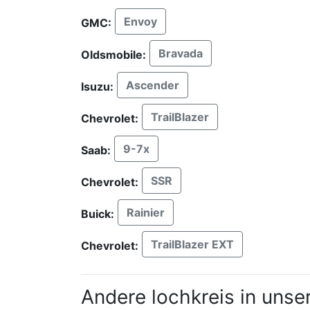
Envoy
GMC:
Bravada
Oldsmobile:
Ascender
Isuzu:
TrailBlazer
Chevrolet:
9-7x
Saab:
SSR
Chevrolet:
Rainier
Buick:
TrailBlazer EXT
Chevrolet:
Andere lochkreis in unse