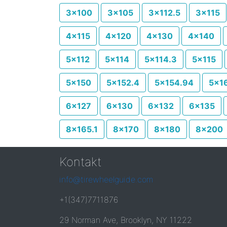
3x100
3x105
3x112.5
3x115
4x115
4x120
4x130
4x140
5x112
5x114
5x114.3
5x115
5x150
5x152.4
5x154.94
5x1
6x127
6x130
6x132
6x135
8x165.1
8x170
8x180
8x200
Kontakt
info@tirewheelguide.com
+1(347)7711876
29 Norman Ave, Brooklyn, NY 11222