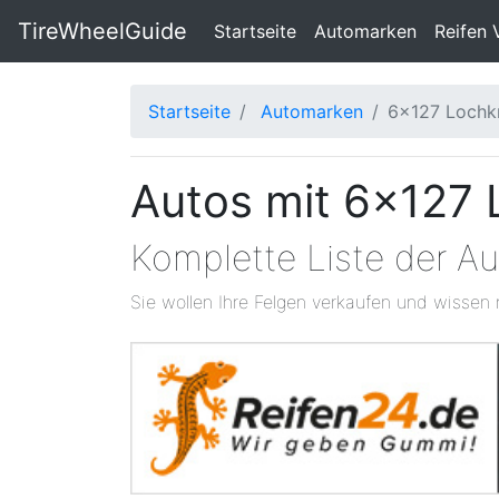
TireWheelGuide
(current)
Startseite
Automarken
Reifen 
Startseite
Automarken
6x127 Lochkr
Autos mit 6x127 
Komplette Liste der A
Sie wollen Ihre Felgen verkaufen und wissen 