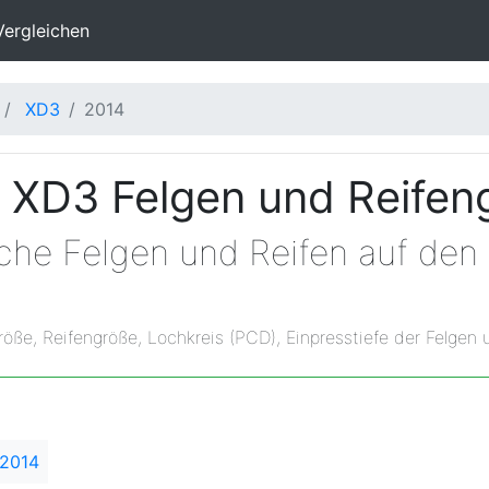
Vergleichen
XD3
2014
 XD3 Felgen und Reifen
lche Felgen und Reifen auf de
röße, Reifengröße, Lochkreis (PCD), Einpresstiefe der Felgen 
 2014