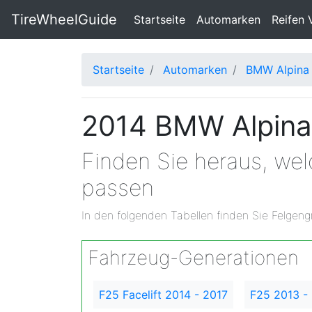
TireWheelGuide
(current)
Startseite
Automarken
Reifen 
Startseite
Automarken
BMW Alpina
2014 BMW Alpina
Finden Sie heraus, we
passen
In den folgenden Tabellen finden Sie Felgeng
Fahrzeug-Generationen
F25 Facelift 2014 - 2017
F25 2013 -