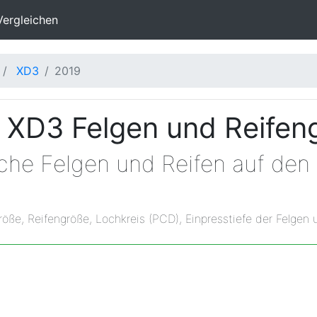
Vergleichen
XD3
2019
 XD3 Felgen und Reifen
lche Felgen und Reifen auf de
röße, Reifengröße, Lochkreis (PCD), Einpresstiefe der Felgen 