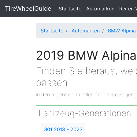
TireWheelGuide
(current)
Startseite
Automarken
Reifen 
Startseite
Automarken
BMW Alpina
2019 BMW Alpina
Finden Sie heraus, we
passen
In den folgenden Tabellen finden Sie Felgeng
Fahrzeug-Generationen
G01 2018 - 2023