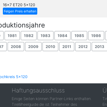
16x7 ET20
5x120
Felgen Preis erhalten
oduktionsjahre
0
1981
1982
1983
1984
1985
1986
07
2008
2009
2010
2011
2012
2013
Lochkreis 5x120
Haftungsausschluss
Ü
Einige Seiten können Partner-Links enthalten.
Ti
TireWheelguide.de ist Teilnehmer des
En