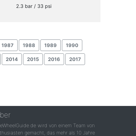
2.3 bar / 33 psi
1987
1988
1989
1990
2014
2015
2016
2017
ber
reWheelGuide.de wird von einem Team von
thusiasten gemacht, das mehr als 10 Jahre