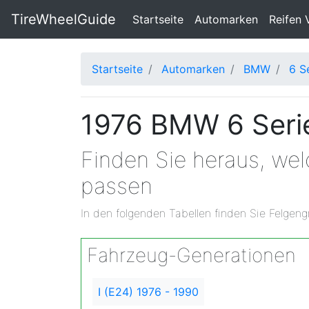
TireWheelGuide
(current)
Startseite
Automarken
Reifen 
Startseite
Automarken
BMW
6 S
1976 BMW 6 Serie
Finden Sie heraus, we
passen
In den folgenden Tabellen finden Sie Felgeng
Fahrzeug-Generationen
I (E24) 1976 - 1990