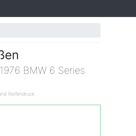
ößen
n 1976 BMW 6 Series
und Reifendruck.