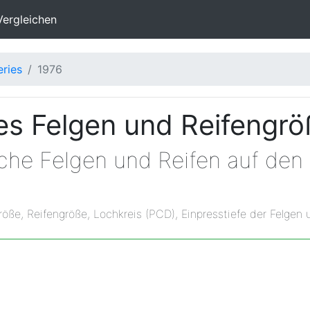
Vergleichen
eries
1976
s Felgen und Reifengr
lche Felgen und Reifen auf de
röße, Reifengröße, Lochkreis (PCD), Einpresstiefe der Felgen 