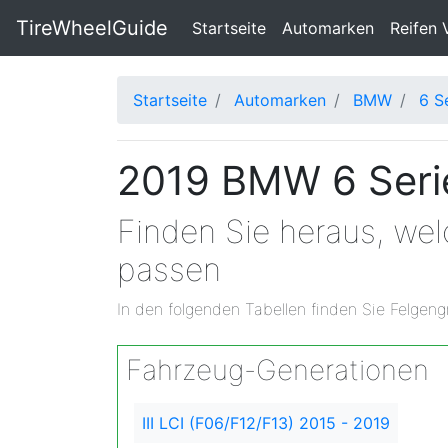
TireWheelGuide
(current)
Startseite
Automarken
Reifen 
Startseite
Automarken
BMW
6 S
2019 BMW 6 Serie
Finden Sie heraus, we
passen
In den folgenden Tabellen finden Sie Felgeng
Fahrzeug-Generationen
III LCI (F06/F12/F13) 2015 - 2019