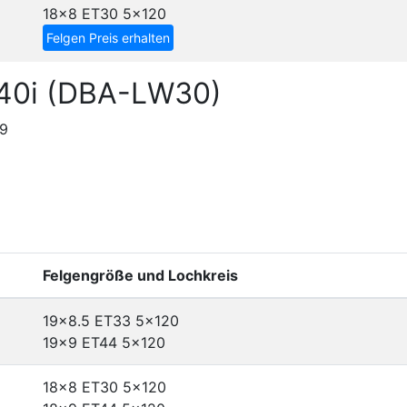
18x8 ET30
5x120
Felgen Preis erhalten
640i (DBA-LW30)
19
Felgengröße und Lochkreis
19x8.5 ET33
5x120
19x9 ET44
5x120
18x8 ET30
5x120