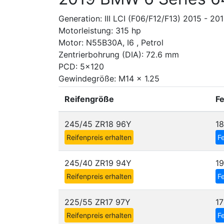
Generation: III LCI (F06/F12/F13) 2015 - 20
Motorleistung: 315 hp
Motor: N55B30A, I6 , Petrol
Zentrierbohrung (DIA): 72.6 mm
PCD: 5x120
Gewindegröße: M14 x 1.25
Reifengröße
F
245/45 ZR18 96Y
1
Reifenpreis erhalten
Fe
245/40 ZR19 94Y
1
Reifenpreis erhalten
Fe
225/55 ZR17 97Y
1
Reifenpreis erhalten
Fe