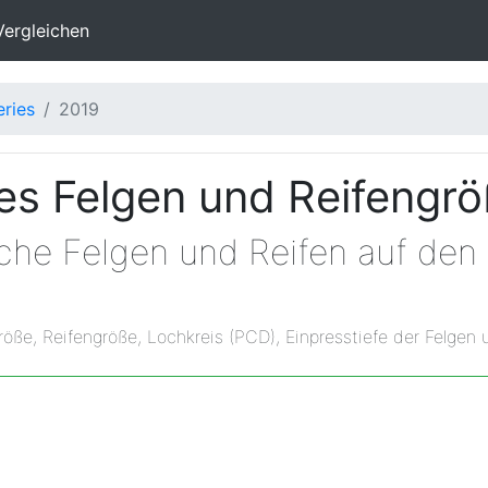
Vergleichen
eries
2019
s Felgen und Reifengr
lche Felgen und Reifen auf de
röße, Reifengröße, Lochkreis (PCD), Einpresstiefe der Felgen 