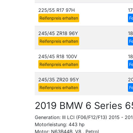
225/55 R17 97H
1
Reifenpreis erhalten
Fe
245/45 ZR18 96Y
1
Reifenpreis erhalten
Fe
245/45 R18 100V
1
Reifenpreis erhalten
Fe
245/35 ZR20 95Y
2
Reifenpreis erhalten
Fe
2019 BMW 6 Series 6
Generation: III LCI (F06/F12/F13) 2015 - 20
Motorleistung: 443 hp
Motor: N63B44B, V8 , Petrol