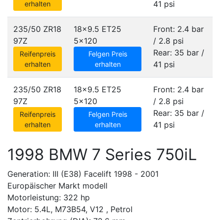
41 psi
erhalten
235/50 ZR18
18x9.5 ET25
Front: 2.4 bar
97Z
5x120
/ 2.8 psi
Rear: 35 bar /
Reifenpreis
Felgen Preis
41 psi
erhalten
erhalten
235/50 ZR18
18x9.5 ET25
Front: 2.4 bar
97Z
5x120
/ 2.8 psi
Rear: 35 bar /
Reifenpreis
Felgen Preis
41 psi
erhalten
erhalten
1998 BMW 7 Series 750iL
Generation: III (E38) Facelift 1998 - 2001
Europäischer Markt modell
Motorleistung: 322 hp
Motor: 5.4L, M73B54, V12 , Petrol