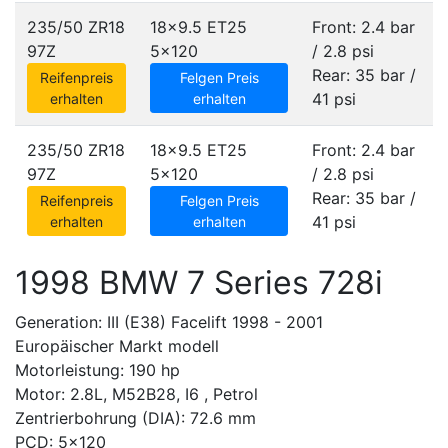
235/50 ZR18
18x9.5 ET25
Front: 2.4 bar
97Z
5x120
/ 2.8 psi
Rear: 35 bar /
Reifenpreis
Felgen Preis
41 psi
erhalten
erhalten
235/50 ZR18
18x9.5 ET25
Front: 2.4 bar
97Z
5x120
/ 2.8 psi
Rear: 35 bar /
Reifenpreis
Felgen Preis
41 psi
erhalten
erhalten
1998 BMW 7 Series 728i
Generation: III (E38) Facelift 1998 - 2001
Europäischer Markt modell
Motorleistung: 190 hp
Motor: 2.8L, M52B28, I6 , Petrol
Zentrierbohrung (DIA): 72.6 mm
PCD: 5x120