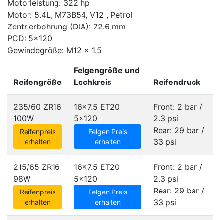
Motorleistung: 322 hp
Motor: 5.4L, M73B54, V12 , Petrol
Zentrierbohrung (DIA): 72.6 mm
PCD: 5x120
Gewindegröße: M12 x 1.5
Felgengröße und
Reifengröße
Lochkreis
Reifendruck
235/60 ZR16
16x7.5 ET20
Front: 2 bar /
100W
5x120
2.3 psi
Rear: 29 bar /
Reifenpreis
Felgen Preis
33 psi
erhalten
erhalten
215/65 ZR16
16x7.5 ET20
Front: 2 bar /
98W
5x120
2.3 psi
Rear: 29 bar /
Reifenpreis
Felgen Preis
33 psi
erhalten
erhalten