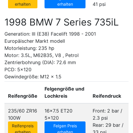
41 psi
erhalten
erhalten
1998 BMW 7 Series 735iL
Generation: III (E38) Facelift 1998 - 2001
Europäischer Markt modell
Motorleistung: 235 hp
Motor: 3.5L, M62B35, V8 , Petrol
Zentrierbohrung (DIA): 72.6 mm
PCD: 5x120
Gewindegröße: M12 x 1.5
Felgengröße und
Reifengröße
Lochkreis
Reifendruck
235/60 ZR16
16x7.5 ET20
Front: 2 bar /
100W
5x120
2.3 psi
Rear: 29 bar /
Reifenpreis
Felgen Preis
33 psi
erhalten
erhalten