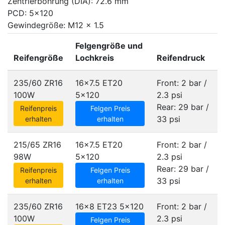
Zentrierbohrung (DIA): 72.6 mm
PCD: 5x120
Gewindegröße: M12 x 1.5
Felgengröße und
Reifengröße
Lochkreis
Reifendruck
235/60 ZR16
16x7.5 ET20
Front: 2 bar /
100W
5x120
2.3 psi
Rear: 29 bar /
Reifenpreis
Felgen Preis
33 psi
erhalten
erhalten
215/65 ZR16
16x7.5 ET20
Front: 2 bar /
98W
5x120
2.3 psi
Rear: 29 bar /
Reifenpreis
Felgen Preis
33 psi
erhalten
erhalten
235/60 ZR16
16x8 ET23
5x120
Front: 2 bar /
100W
2.3 psi
Felgen Preis