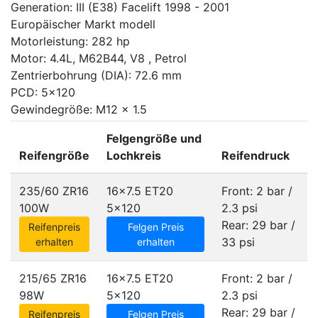
Generation: III (E38) Facelift 1998 - 2001
Europäischer Markt modell
Motorleistung: 282 hp
Motor: 4.4L, M62B44, V8 , Petrol
Zentrierbohrung (DIA): 72.6 mm
PCD: 5x120
Gewindegröße: M12 x 1.5
Felgengröße und
Reifengröße
Lochkreis
Reifendruck
235/60 ZR16
16x7.5 ET20
Front: 2 bar /
100W
5x120
2.3 psi
Rear: 29 bar /
Reifenpreis
Felgen Preis
33 psi
erhalten
erhalten
215/65 ZR16
16x7.5 ET20
Front: 2 bar /
98W
5x120
2.3 psi
Rear: 29 bar /
Reifenpreis
Felgen Preis