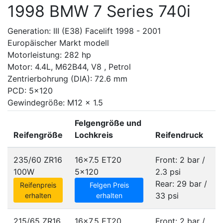
1998 BMW 7 Series 740i
Generation: III (E38) Facelift 1998 - 2001
Europäischer Markt modell
Motorleistung: 282 hp
Motor: 4.4L, M62B44, V8 , Petrol
Zentrierbohrung (DIA): 72.6 mm
PCD: 5x120
Gewindegröße: M12 x 1.5
Felgengröße und
Reifengröße
Lochkreis
Reifendruck
235/60 ZR16
16x7.5 ET20
Front: 2 bar /
100W
5x120
2.3 psi
Rear: 29 bar /
Reifenpreis
Felgen Preis
33 psi
erhalten
erhalten
215/65 ZR16
16x7.5 ET20
Front: 2 bar /