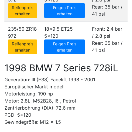
Rear: 35 bar /
Reifenpreis
Felgen Preis
41 psi
erhalten
erhalten
235/50 ZR18
18x9.5 ET25
Front: 2.4 bar
97Z
5x120
/ 2.8 psi
Rear: 35 bar /
Reifenpreis
Felgen Preis
41 psi
erhalten
erhalten
1998 BMW 7 Series 728iL
Generation: III (E38) Facelift 1998 - 2001
Europäischer Markt modell
Motorleistung: 190 hp
Motor: 2.8L, M52B28, I6 , Petrol
Zentrierbohrung (DIA): 72.6 mm
PCD: 5x120
Gewindegröße: M12 x 1.5