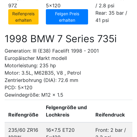
97Z
5x120
/ 2.8 psi
Rear: 35 bar /
Reifenpreis
Felgen Preis
41 psi
erhalten
erhalten
1998 BMW 7 Series 735i
Generation: III (E38) Facelift 1998 - 2001
Europäischer Markt modell
Motorleistung: 235 hp
Motor: 3.5L, M62B35, V8 , Petrol
Zentrierbohrung (DIA): 72.6 mm
PCD: 5x120
Gewindegröße: M12 x 1.5
Felgengröße und
Reifengröße
Lochkreis
Reifendruck
235/60 ZR16
16x7.5 ET20
Front: 2 bar /