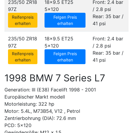
235/50 ZR18
18x9.5 ET25
Front: 2.4 bar
97Z
5x120
/ 2.8 psi
Rear: 35 bar /
Reifenpreis
Felgen Preis
41 psi
erhalten
erhalten
235/50 ZR18
18x9.5 ET25
Front: 2.4 bar
97Z
5x120
/ 2.8 psi
Rear: 35 bar /
Reifenpreis
Felgen Preis
41 psi
erhalten
erhalten
1998 BMW 7 Series L7
Generation: III (E38) Facelift 1998 - 2001
Europäischer Markt modell
Motorleistung: 322 hp
Motor: 5.4L, M73B54, V12 , Petrol
Zentrierbohrung (DIA): 72.6 mm
PCD: 5x120
Gewindegröße: M12 x 1.5