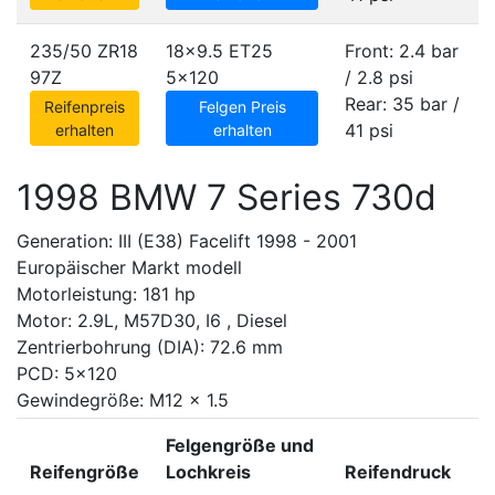
235/50 ZR18
18x9.5 ET25
Front: 2.4 bar
97Z
5x120
/ 2.8 psi
Rear: 35 bar /
Reifenpreis
Felgen Preis
41 psi
erhalten
erhalten
1998 BMW 7 Series 730d
Generation: III (E38) Facelift 1998 - 2001
Europäischer Markt modell
Motorleistung: 181 hp
Motor: 2.9L, M57D30, I6 , Diesel
Zentrierbohrung (DIA): 72.6 mm
PCD: 5x120
Gewindegröße: M12 x 1.5
Felgengröße und
Reifengröße
Lochkreis
Reifendruck