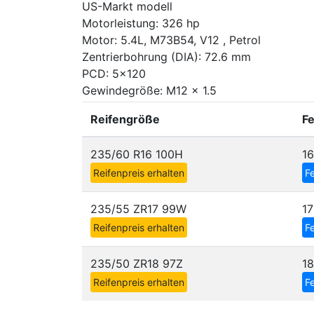
US-Markt modell
Motorleistung: 326 hp
Motor: 5.4L, M73B54, V12 , Petrol
Zentrierbohrung (DIA): 72.6 mm
PCD: 5x120
Gewindegröße: M12 x 1.5
Reifengröße
F
235/60 R16 100H
1
Reifenpreis erhalten
Fe
235/55 ZR17 99W
1
Reifenpreis erhalten
Fe
235/50 ZR18 97Z
1
Reifenpreis erhalten
Fe