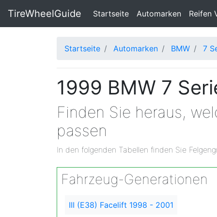
TireWheelGuide
(current)
Startseite
Automarken
Reifen 
Startseite
Automarken
BMW
7 S
1999 BMW 7 Serie
Finden Sie heraus, we
passen
In den folgenden Tabellen finden Sie Felgeng
Fahrzeug-Generationen
III (E38) Facelift 1998 - 2001