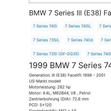
BMW 7 Series III (E38) Fa
7 Series 740i
7 Series 740iL
7 Seri
7 Series 735iL
7 Series 740d
7 Ser
7 Series 735i (GF-GG35)
7 Series 74
1999 BMW 7 Series 7
Generation: III (E38) Facelift 1998 - 2001
US-Markt modell
Motorleistung: 282 hp
Motor: 4.4L, M62B44, V8 , Petrol
Zentrierbohrung (DIA): 72.6 mm
PCD: 5x120
Gewindegröße: M12 x 1.5