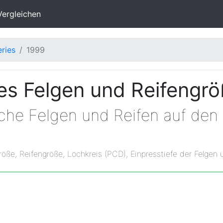
Vergleichen
eries
1999
s Felgen und Reifengr
lche Felgen und Reifen auf de
röße, Reifengröße, Lochkreis (PCD), Einpresstiefe der Felgen 