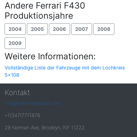
Andere Ferrari F430
Produktionsjahre
2004
2005
2006
2007
2008
2009
Weitere Informationen:
Vollständige Liste der Fahrzeuge mit dem Lochkreis
5x108
Kontakt
info@tirewheelguide.com
+1(347)7711876
29 Norman Ave, Brooklyn, NY 11222