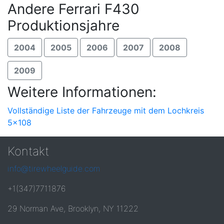
Andere Ferrari F430
Produktionsjahre
2004
2005
2006
2007
2008
2009
Weitere Informationen:
Vollständige Liste der Fahrzeuge mit dem Lochkreis
5x108
Kontakt
info@tirewheelguide.com
+1(347)7711876
29 Norman Ave, Brooklyn, NY 11222