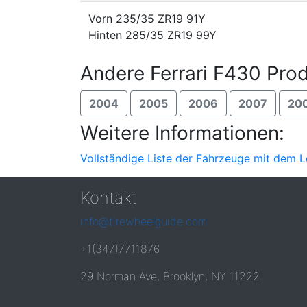
Vorn 235/35 ZR19 91Y
Hinten 285/35 ZR19 99Y
Andere Ferrari F430 Prod
2004
2005
2006
2007
20
Weitere Informationen:
Vollständige Liste der Fahrzeuge mit dem 
Kontakt
info@tirewheelguide.com
+1(347)7711876
29 Norman Ave, Brooklyn, NY 11222