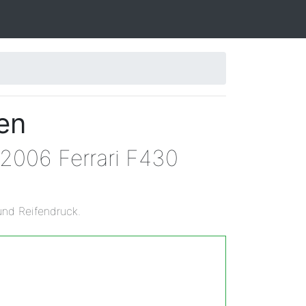
en
 2006 Ferrari F430
und Reifendruck.