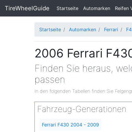
TireWheelGuide
(current)
Startseite
Automarken
Reifen 
Startseite
Automarken
Ferrari
F4
2006 Ferrari F43
Finden Sie heraus, we
passen
In den folgenden Tabellen finden Sie Felgeng
Fahrzeug-Generationen
Ferrari F430 2004 - 2009