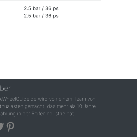
2.5 bar / 36 psi
2.5 bar / 36 psi
ber
reWheelGuide.de wird von einem Team von
thusiasten gemacht, das mehr als 10 Jahre
fahrung in der Reifenindustrie hat