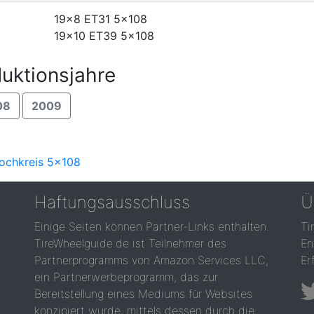
19x8 ET31
5x108
19x10 ET39
5x108
uktionsjahre
08
2009
Lochkreis 5x108
Haftungsausschluss
Ü
Einige Seiten können Partner-Links enthalten.
Ti
TireWheelguide.de ist Teilnehmer des
En
Partnerprogramms von Amazon Services LLC,
Er
ein Partnerwerbeprogramm, das zur
Bereitstellung eines Mediums für Websites
konzipiert wurde, mittels dessen durch die