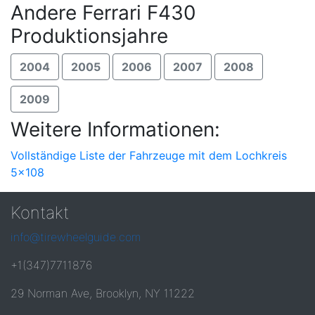
Andere Ferrari F430
Produktionsjahre
2004
2005
2006
2007
2008
2009
Weitere Informationen:
Vollständige Liste der Fahrzeuge mit dem Lochkreis
5x108
Kontakt
info@tirewheelguide.com
+1(347)7711876
29 Norman Ave, Brooklyn, NY 11222