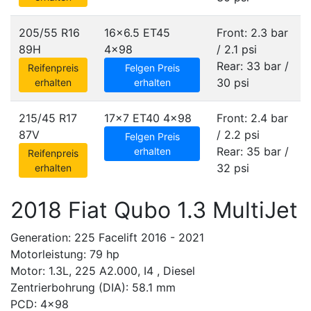
205/55 R16
16x6.5 ET45
Front: 2.3 bar
89H
4x98
/ 2.1 psi
Rear: 33 bar /
Reifenpreis
Felgen Preis
30 psi
erhalten
erhalten
215/45 R17
17x7 ET40
4x98
Front: 2.4 bar
87V
/ 2.2 psi
Felgen Preis
Rear: 35 bar /
erhalten
Reifenpreis
32 psi
erhalten
2018 Fiat Qubo 1.3 MultiJet
Generation: 225 Facelift 2016 - 2021
Motorleistung: 79 hp
Motor: 1.3L, 225 A2.000, I4 , Diesel
Zentrierbohrung (DIA): 58.1 mm
PCD: 4x98