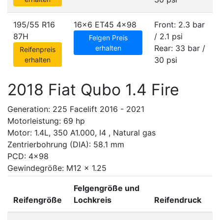
195/55 R16
16x6 ET45
4x98
Front: 2.3 bar
87H
/ 2.1 psi
Felgen Preis
Rear: 33 bar /
erhalten
Reifenpreis
30 psi
erhalten
2018 Fiat Qubo 1.4 Fire
Generation: 225 Facelift 2016 - 2021
Motorleistung: 69 hp
Motor: 1.4L, 350 A1.000, I4 , Natural gas
Zentrierbohrung (DIA): 58.1 mm
PCD: 4x98
Gewindegröße: M12 x 1.25
Felgengröße und
Reifengröße
Lochkreis
Reifendruck