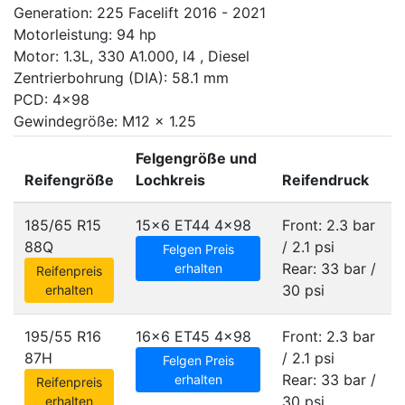
Generation: 225 Facelift 2016 - 2021
Motorleistung: 94 hp
Motor: 1.3L, 330 A1.000, I4 , Diesel
Zentrierbohrung (DIA): 58.1 mm
PCD: 4x98
Gewindegröße: M12 x 1.25
Felgengröße und
Reifengröße
Lochkreis
Reifendruck
185/65 R15
15x6 ET44
4x98
Front: 2.3 bar
88Q
/ 2.1 psi
Felgen Preis
Rear: 33 bar /
erhalten
Reifenpreis
30 psi
erhalten
195/55 R16
16x6 ET45
4x98
Front: 2.3 bar
87H
/ 2.1 psi
Felgen Preis
Rear: 33 bar /
erhalten
Reifenpreis
30 psi
erhalten