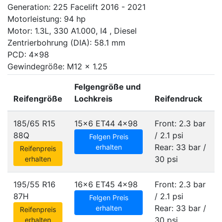
Generation: 225 Facelift 2016 - 2021
Motorleistung: 94 hp
Motor: 1.3L, 330 A1.000, I4 , Diesel
Zentrierbohrung (DIA): 58.1 mm
PCD: 4x98
Gewindegröße: M12 x 1.25
Felgengröße und
Reifengröße
Lochkreis
Reifendruck
185/65 R15
15x6 ET44
4x98
Front: 2.3 bar
88Q
/ 2.1 psi
Felgen Preis
Rear: 33 bar /
erhalten
Reifenpreis
30 psi
erhalten
195/55 R16
16x6 ET45
4x98
Front: 2.3 bar
87H
/ 2.1 psi
Felgen Preis
Rear: 33 bar /
erhalten
Reifenpreis
30 psi
erhalten