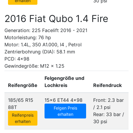
30 psi
erhalten
2016 Fiat Qubo 1.4 Fire
Generation: 225 Facelift 2016 - 2021
Motorleistung: 76 hp
Motor: 1.4L, 350 A1.000, I4 , Petrol
Zentrierbohrung (DIA): 58.1 mm
PCD: 4x98
Gewindegröße: M12 x 1.25
Felgengröße und
Reifengröße
Lochkreis
Reifendruck
185/65 R15
15x6 ET44
4x98
Front: 2.3 bar
88T
/ 2.1 psi
Felgen Preis
Rear: 33 bar /
erhalten
Reifenpreis
30 psi
erhalten