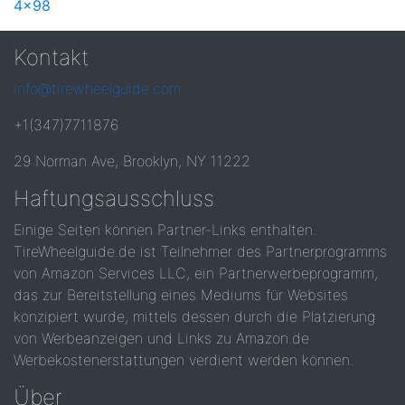
4x98
Kontakt
info@tirewheelguide.com
+1(347)7711876
29 Norman Ave, Brooklyn, NY 11222
Haftungsausschluss
Einige Seiten können Partner-Links enthalten.
TireWheelguide.de ist Teilnehmer des Partnerprogramms
von Amazon Services LLC, ein Partnerwerbeprogramm,
das zur Bereitstellung eines Mediums für Websites
konzipiert wurde, mittels dessen durch die Platzierung
von Werbeanzeigen und Links zu Amazon.de
Werbekostenerstattungen verdient werden können.
Über