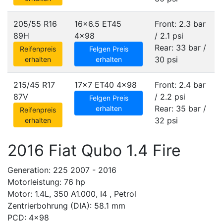
205/55 R16
16x6.5 ET45
Front: 2.3 bar
89H
4x98
/ 2.1 psi
Rear: 33 bar /
Reifenpreis
Felgen Preis
30 psi
erhalten
erhalten
215/45 R17
17x7 ET40
4x98
Front: 2.4 bar
87V
/ 2.2 psi
Felgen Preis
Rear: 35 bar /
erhalten
Reifenpreis
32 psi
erhalten
2016 Fiat Qubo 1.4 Fire
Generation: 225 2007 - 2016
Motorleistung: 76 hp
Motor: 1.4L, 350 A1.000, I4 , Petrol
Zentrierbohrung (DIA): 58.1 mm
PCD: 4x98