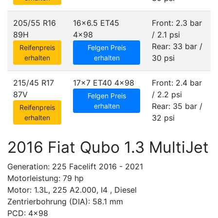
205/55 R16
16x6.5 ET45
Front: 2.3 bar
89H
4x98
/ 2.1 psi
Rear: 33 bar /
Reifenpreis
Felgen Preis
30 psi
erhalten
erhalten
215/45 R17
17x7 ET40
4x98
Front: 2.4 bar
87V
/ 2.2 psi
Felgen Preis
Rear: 35 bar /
erhalten
Reifenpreis
32 psi
erhalten
2016 Fiat Qubo 1.3 MultiJet
Generation: 225 Facelift 2016 - 2021
Motorleistung: 79 hp
Motor: 1.3L, 225 A2.000, I4 , Diesel
Zentrierbohrung (DIA): 58.1 mm
PCD: 4x98