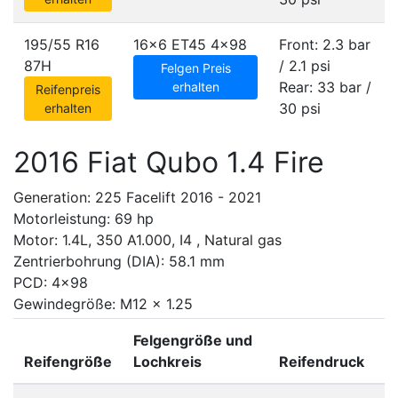
195/55 R16
16x6 ET45
4x98
Front: 2.3 bar
87H
/ 2.1 psi
Felgen Preis
Rear: 33 bar /
erhalten
Reifenpreis
30 psi
erhalten
2016 Fiat Qubo 1.4 Fire
Generation: 225 Facelift 2016 - 2021
Motorleistung: 69 hp
Motor: 1.4L, 350 A1.000, I4 , Natural gas
Zentrierbohrung (DIA): 58.1 mm
PCD: 4x98
Gewindegröße: M12 x 1.25
Felgengröße und
Reifengröße
Lochkreis
Reifendruck