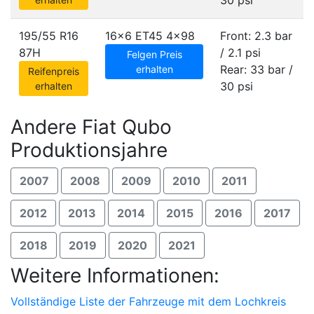
30 psi
195/55 R16
16x6 ET45
4x98
Front: 2.3 bar
87H
/ 2.1 psi
Felgen Preis
Rear: 33 bar /
erhalten
Reifenpreis
30 psi
erhalten
Andere Fiat Qubo
Produktionsjahre
2007
2008
2009
2010
2011
2012
2013
2014
2015
2016
2017
2018
2019
2020
2021
Weitere Informationen:
Vollständige Liste der Fahrzeuge mit dem Lochkreis