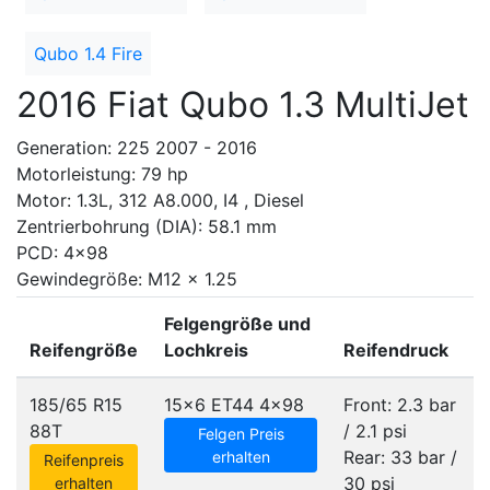
Qubo 1.4 Fire
2016 Fiat Qubo 1.3 MultiJet
Generation: 225 2007 - 2016
Motorleistung: 79 hp
Motor: 1.3L, 312 A8.000, I4 , Diesel
Zentrierbohrung (DIA): 58.1 mm
PCD: 4x98
Gewindegröße: M12 x 1.25
Felgengröße und
Reifengröße
Lochkreis
Reifendruck
185/65 R15
15x6 ET44
4x98
Front: 2.3 bar
88T
/ 2.1 psi
Felgen Preis
Rear: 33 bar /
erhalten
Reifenpreis
30 psi
erhalten