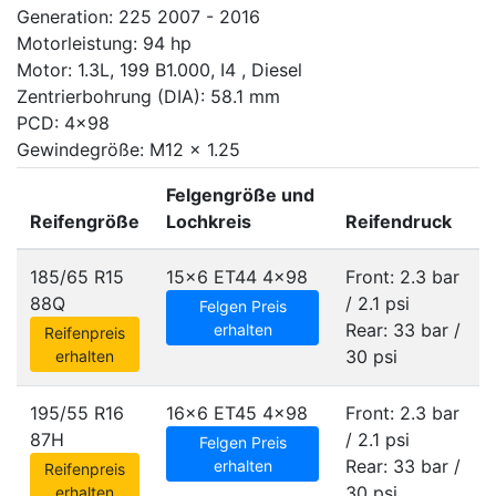
Generation: 225 2007 - 2016
Motorleistung: 94 hp
Motor: 1.3L, 199 B1.000, I4 , Diesel
Zentrierbohrung (DIA): 58.1 mm
PCD: 4x98
Gewindegröße: M12 x 1.25
Felgengröße und
Reifengröße
Lochkreis
Reifendruck
185/65 R15
15x6 ET44
4x98
Front: 2.3 bar
88Q
/ 2.1 psi
Felgen Preis
Rear: 33 bar /
erhalten
Reifenpreis
30 psi
erhalten
195/55 R16
16x6 ET45
4x98
Front: 2.3 bar
87H
/ 2.1 psi
Felgen Preis
Rear: 33 bar /
erhalten
Reifenpreis
30 psi
erhalten